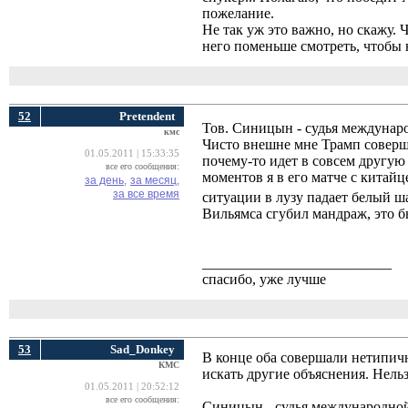
пожелание.
Не так уж это важно, но скажу. 
него поменьше смотреть, чтобы н
52
Pretendent
Тов. Синицын - судья междунаро
кмс
Чисто внешне мне Трамп соверше
01.05.2011 | 15:33:35
почему-то идет в совсем другую 
все его сообщения:
моментов я в его матче с китайц
за день,
за месяц,
за все время
ситуации в лузу падает белый ш
Вильямса сгубил мандраж, это бы
__________________________
спасибо, уже лучше
53
Sad_Donkey
В конце оба совершали нетипичн
КМС
искать другие объяснения. Нельз
01.05.2011 | 20:52:12
все его сообщения:
Синицын - судья международной 