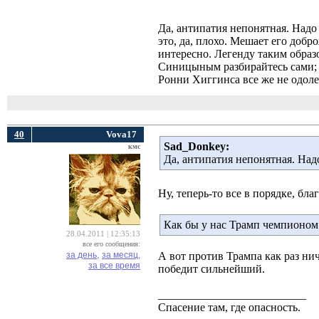
Да, антипатия непонятная. Надо 
это, да, плохо. Мешает его добр
интересно. Легенду таким образо
Синицыным разбирайтесь сами; 
Ронни Хиггинса все же не одолел
40
Vova17
Sad_Donkey:
кмс
Да, антипатия непонятная. Надо 
Ну, теперь-то все в порядке, б
Как бы у нас Трамп чемпионом 
28.04.2011 | 12:35:13
все его сообщения:
за день,
за месяц,
А вот против Трампа как раз нич
за все время
победит сильнейший.
__________________________
Спасение там, где опасность.