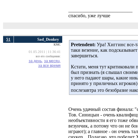
__________________________
спасибо, уже лучше
51
Sad_Donkey
Pretendent:
Ура! Хиггинс все-т
КМС
таки везение, как подсказывае
01.05.2011 | 11:36:41
завершиться.
все его сообщения:
за день,
за месяц,
за все время
Кстати, меня тут критиковали
был признать (я слышал своими
у него падают шары, какие ник
принято у приличных игроков) 
послезавтра это безобразие на
Очень удачный состав финала: "
Тов. Синицын - очень квалифиц
необъективности я его тоже обви
везунчик, а потому что он не бо
играют); а главное - он очень та
снукер... Полагаю, что победит 