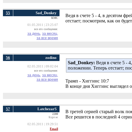
55
Sad_Donkey
Ведя в счете 5 - 4, в десятом 
КМС
отстает; посмотрим, как он буде
01.05.2011 | 23:25:07
все его сообщения:
за день,
за месяц,
за все время
56
zodino
Sad_Donkey:
Ведя в счете 5 - 
02.05.2011 | 09:02:04
положении. Теперь отстает; по
все его сообщения:
за день,
за месяц,
за все время
Трамп - Хиггинс 10:7
В конце дня Хиггинс выглядел 
57
LatchezarS
В третей серией старый волк пок
2200
Все решится в последней 4 сери
Бургас
02.05.2011 | 19:29:51
Email