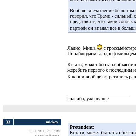
Вообще впечатление было такое,
говорил, что Трамп - сильный с
представить, что такой сопляк
партией он впадал все в боль
Ладно, Миша
с гроссмейстеро
Понаблюдаем за однофамильцем 
Кстати, может быть ты объясниш
жеребить первого с последним и 
Как они вообще встретились р
__________________________
спасибо, уже лучше
33
mickey
Pretendent:
17.04.2011 | 23:07:08
Кстати, может быть ты объясн
все его сообщения: