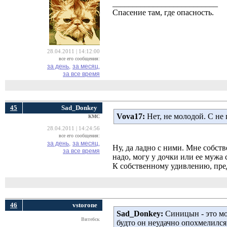
__________________________
Спасение там, где опасность.
28.04.2011 | 14:12:00
все его сообщения:
за день,
за месяц,
за все время
45
Sad_Donkey
Vova17:
Нет, не молодой. С не
КМС
28.04.2011 | 14:24:56
все его сообщения:
за день,
за месяц,
Ну, да ладно с ними. Мне собств
за все время
надо, могу у дочки или ее мужа 
К собственному удивлению, предп
46
vstorone
Sad_Donkey:
Синицын - это мол
Витебск
будто он неудачно опохмелился.