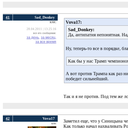
41
Sad_Donkey
Vova17:
КМС
Sad_Donkey:
28.04.2011 | 13:25:16
все его сообщения:
Да, антипатия непонятная. Над
за день,
за месяц,
за все время
Ну, теперь-то все в порядке, 
Как бы у нас Трамп чемпионом
А вот против Трампа как раз ни
победит сильнейший.
Так и я не против. Под тем же 
42
Vova17
Заметил еще, что у Синицына чет
кмс
Как только начал нахваливать Ро