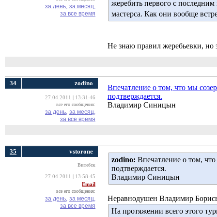
жеребить первого с последним 
за день,
за месяц,
мастерса. Как они вообще вст
за все время
Не знаю правил жеребьевки, но 
34
zodino
Впечатление о том, что мы созе
подтверждается.
27.04.2011 | 13:31:46
Владимир Синицын
все его сообщения:
за день,
за месяц,
за все время
35
vstorone
zodino:
Впечатление о том, что
Витебск
подтверждается.
Владимир Синицын
27.04.2011 | 13:58:45
Email
все его сообщения:
Неравнодушен Владимир Борисыч
за день,
за месяц,
за все время
На протяжении всего этого тур