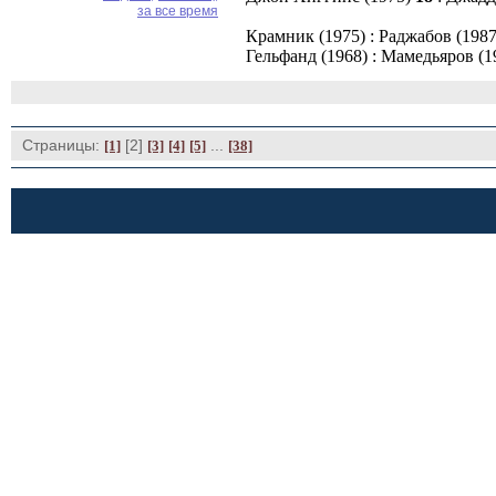
за все время
Крамник (1975) : Раджабов (1987
Гельфанд (1968) : Мамедьяров (1
Страницы:
[2] 
... 
[1]
[3]
[4]
[5]
[38]