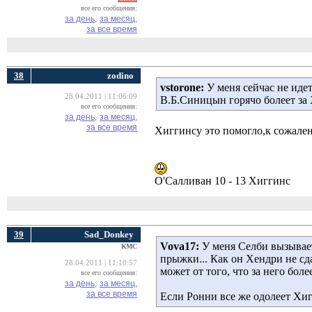
все его сообщения:
за день,
за месяц,
за все время
38
zodino
vstorone:
У меня сейчас не идет
28.04.2011 | 11:06:09
В.Б.Синицын горячо болеет за
все его сообщения:
за день,
за месяц,
за все время
Хиггинсу это помогло,к сожале
О'Салливан 10 - 13 Хиггинс
39
Sad_Donkey
Vova17:
У меня Селби вызывает
КМС
прыжки... Как он Хендри не с
28.04.2011 | 11:10:57
может от того, что за него бол
все его сообщения:
за день,
за месяц,
за все время
Если Ронни все же одолеет Хигг