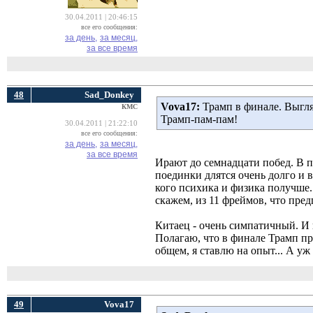
30.04.2011 | 20:46:15
все его сообщения:
за день,
за месяц,
за все время
48
Sad_Donkey
Vova17:
Трамп в финале. Выгляд
КМС
Трамп-пам-пам!
30.04.2011 | 21:22:10
все его сообщения:
за день,
за месяц,
за все время
Ирают до семнадцати побед. В п
поединки длятся очень долго и в
кого психика и физика получше. 
скажем, из 11 фреймов, что пред
Китаец - очень симпатичный. И 
Полагаю, что в финале Трамп п
общем, я ставлю на опыт... А уж 
49
Vova17