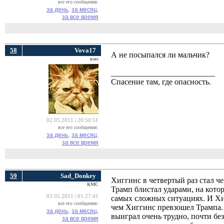
все его сообщения:
за день,
за месяц,
за все время
58
Vova17
А не посыпался ли мальчик?
кмс
__________________________
Спасение там, где опасность.
02.05.2011 | 20:50:51
все его сообщения:
за день,
за месяц,
за все время
59
Sad_Donkey
Хиггинс в четвертый раз стал ч
КМС
Трамп блистал ударами, на кото
03.05.2011 | 01:27:41
самых сложных ситуациях. И Хи
все его сообщения:
чем Хиггинс превзошел Трампа.
за день,
за месяц,
выиграл очень трудно, почти бе
за все время