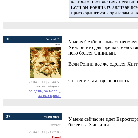
каких-то проявлениях негативн
Если бы Ронни О'Салливан всег
присоединиться к зрителям и н
36
Vova17
У меня Селби вызывает непонят
кмс
Хендри не сдал фрейм с недоста
него болеет Синицын.
Если Ронни все же одолеет Хигги
__________________________
Спасение там, где опасность.
27.04.2011 | 20:48:59
все его сообщения:
за день,
за месяц,
за все время
37
vstorone
У меня сейчас не идет Евроспор
болеет за Хиггинса.
Витебск
27.04.2011 | 21:02:08
Email