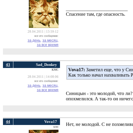
__________________________
Спасение там, где опасность.
28.04.2011 | 13:59:12
все его сообщения:
за день,
за месяц,
за все время
43
Sad_Donkey
Vova17:
Заметил еще, что у Син
КМС
Как только начал нахваливать Р
28.04.2011 | 14:08:06
все его сообщения:
за день,
за месяц,
за все время
Синицын - это молодой, что ли?
опохмелился. А так-то он ничего.
44
Vova17
Нет, не молодой. С не похмелив
кмс