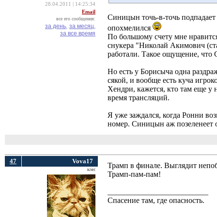
28.04.2011 | 14:25:34
Email
Синицын точь-в-точь подпадает 
все его сообщения:
за день,
за месяц,
опохмелился
за все время
По большому счету мне нравится
снукера "Николай Акимович (ста
работали. Такое ощущение, что
Но есть у Борисыча одна раздраж
сякой, и вообще есть куча игро
Хендри, кажется, кто там еще у 
время трансляций.
Я уже заждался, когда Ронни воз
номер. Синицын аж позеленеет о
47
Vova17
Трамп в финале. Выглядит непобе
кмс
Трамп-пам-пам!
__________________________
Спасение там, где опасность.