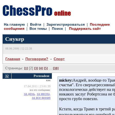
На главную
| 
Войти
| 
Зарегистрироваться
| 
Последние
сообщения
| 
Все темы
| 
Поиск
| 
Поддержать сайт
Снукер
08.06.2006 | 12:22:38
- 
- 
Главная
Поговорим?
Спорт
Страницы:
[2] 
... 
[1]
[3]
[4]
[5]
[38]
32
Pretendent
mickey:
Андрей, вообще-то Трам
кмс
счастья". Его сверхагрессивны
17.04.2011 | 23:01:39
психологически действует на пр
все его сообщения:
никаких заслуг Робертсона не
за день,
за месяц,
за все время
просто грубо повезло.
Кстати, когда Трамп в третий 
воспользоваться его ошибкой и