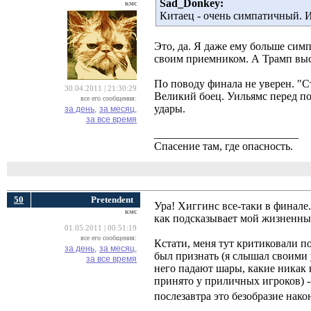
Sad_Donkey:
кмс
Китаец - очень симпатичный. И
Это, да. Я даже ему больше симп
своим приемником. А Трамп выск
По поводу финала не уверен. "С
30.04.2011 | 21:30:29
Великий боец. Уильямс перед по
все его сообщения:
удары.
за день,
за месяц,
за все время
__________________________
Спасение там, где опасность.
50
Pretendent
Ура! Хиггинс все-таки в финале
кмс
как подсказывает мой жизненный
01.05.2011 | 00:51:19
все его сообщения:
Кстати, меня тут критиковали 
за день,
за месяц,
был признать (я слышал своими 
за все время
него падают шары, какие никак 
принято у приличных игроков) -
послезавтра это безобразие нак