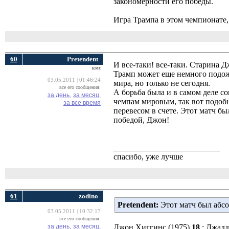
закономерности его победы.
Игра Трампа в этом чемпионате,
60
Pretendent
И все-таки! все-таки. Старина Д
кмс
Трамп может еще немного подожд
03.05.2011 | 01:46:24
мира, но только не сегодня.
все его сообщения:
А борьба была и в самом деле 
за день,
за месяц,
чемпам мировым, так вот подоб
за все время
перевесом в счете. Этот матч б
победой, Джон!
__________________________
спасибо, уже лучше
61
zodino
Pretendent:
Этот матч был абсо
03.05.2011 | 10:32:17
все его сообщения:
за день,
за месяц,
Джон Хиггинс (1975) 
18
: Джадд