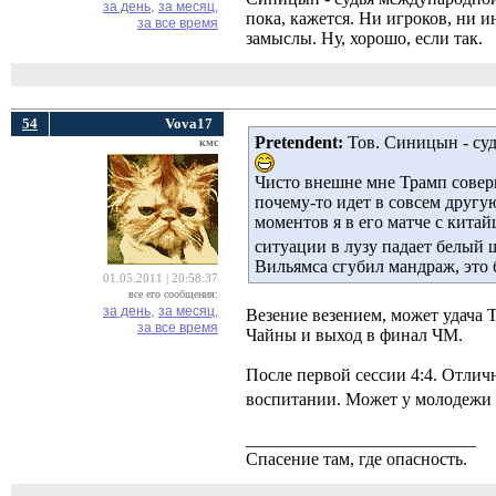
за день,
за месяц,
пока, кажется. Ни игроков, ни и
за все время
замыслы. Ну, хорошо, если так.
54
Vova17
Pretendent:
Тов. Синицын - суд
кмс
Чисто внешне мне Трамп соверш
почему-то идет в совсем другую
моментов я в его матче с китай
ситуации в лузу падает белый 
Вильямса сгубил мандраж, это 
01.05.2011 | 20:58:37
все его сообщения:
за день,
за месяц,
Везение везением, может удача
за все время
Чайны и выход в финал ЧМ.
После первой сессии 4:4. Отличн
воспитании. Может у молодежи 
__________________________
Спасение там, где опасность.