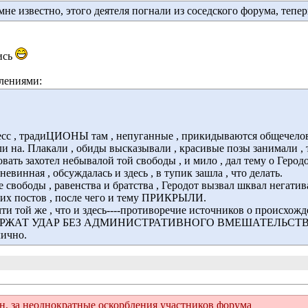
е известно, этого деятеля погнали из соседского форума, теперь
ись
тлениями:
сс , традиЦИОНЫ там , непуганные , прикидываются общечеловека
и на. Плакали , обиды высказывали , красивые позы занимали , т
вать захотел небывалой той свободы , и мило , дал тему о Геродоте
невинная , обсуждалась и здесь , в тупик зашла , что делать. 
е свободы , равенства и братства , Геродот вызвал шквал негат
оих постов , после чего и тему ПРИКРЫЛИ.
чти той же , что и здесь----противоречие источников о происхож
ДЕРЖАТ УДАР БЕЗ АДМИНИСТРАТИВНОГО ВМЕШАТЕЛЬСТВА
лично.
ен, за неоднократные оскорбления участников форума