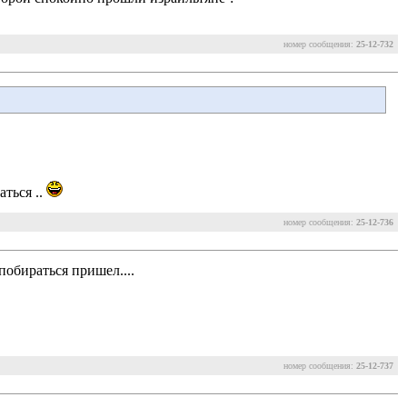
номер сообщения:
25-12-732
ться ..
номер сообщения:
25-12-736
побираться пришел....
номер сообщения:
25-12-737