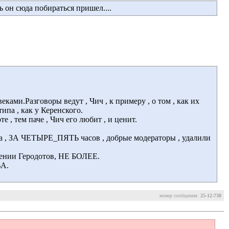
 он сюда побираться пришел.... 
ми.Разговоры ведут , Чич , к примеру , о том , как их
ипа , как у Керенского.
 , тем паче , Чич его любит , и ценит. 
ива , ЗА ЧЕТЫРЕ_ПЯТЬ часов , добрые модераторы , удалили 
дении Геродотов, НЕ БОЛЕЕ. 
. 
номер сообщения:
25-12-738