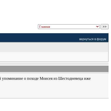
вернуться в форум
ей упоминание о походе Моисея из Шестодневеца иже