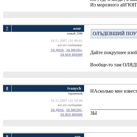
Из морозного айГЮПТА
7
azur
ОЛЪДЕВШИЙ ПОУ
левый 2506
16.11.2007 | 01:49:01
все его сообщения:
за день,
за месяц,
Дайте покрупнее изоб
за все время
Вообще-то там ОЛЯДЕ
8
ivanych
НАсколько мне известн
терпимый
16.11.2007 | 01:50:09
все его сообщения:
___________________
за день,
за месяц,
ЗЫ
за все время
9
арт.