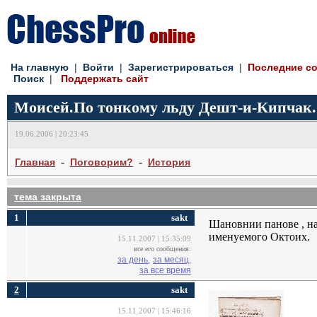
На главную
| 
Войти
| 
Зарегистрироваться
| 
Последние с
Поиск
| 
Поддержать сайт
Моисей.По тонкому льду Дешт-и-Кипчак.
19.06.2006 | 20:23:45
- 
- 
Главная
Поговорим?
История
тема закрыта
1
sakt
Шановнии панове , на
именуемого Октоих.
15.11.2007 | 15:35:09
все его сообщения:
за день,
за месяц,
за все время
2
sakt
15.11.2007 | 15:46:16