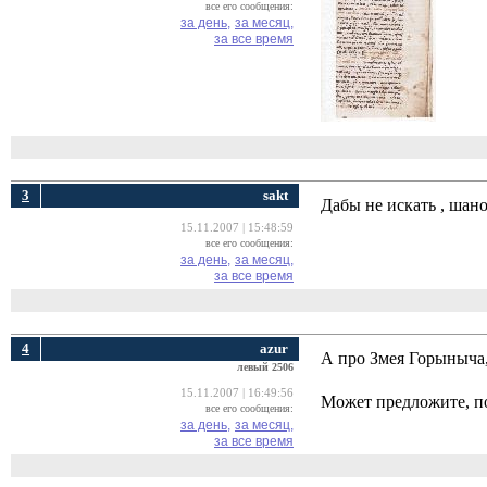
все его сообщения:
за день,
за месяц,
за все время
3
sakt
Дабы не искать , шан
15.11.2007 | 15:48:59
все его сообщения:
за день,
за месяц,
за все время
4
azur
А про Змея Горыныча,
левый 2506
15.11.2007 | 16:49:56
Может предложите, п
все его сообщения:
за день,
за месяц,
за все время