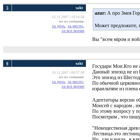
5
sakt
azur:
А про Змея Гор
15.11.2007 | 19:16:58
все его сообщения:
Может предложите, 
за день,
за месяц,
за все время
Вы "всем мiром и войн
6
sakt
Государи Мои.Кто не с
Данный эпизод не из Г
16.11.2007 | 00:57:58
Это эпизод из Шестодн
все его сообщения:
за день,
за месяц,
По обычной церковной
за все время
израильтяне из плена
Адептаторы версии об
Моисей с народом , и
По этому вопросу у п
Посмотрим , что пишут
"Невещественая дре
Лествица-это лестница
Но , где и когда , в 