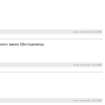
номер сообщения:
25-12-682
вного закону Шестодневеца.
номер сообщения:
25-12-683
номер сообщения:
25-12-685