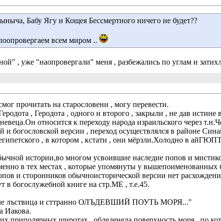
ыныча, Бабу Ягу и Кощея Бессмертного ничего не будет?? 
поопровергаем всем миром ..
ой" , уже "наопровергали" меня , разбежались по углам и затихли.
мог прочитать на старословени , могу перевести.
еродота , Геродота , одного и второго , закрыли , не дав истине 
евеца.Он относится к переходу народа израильского через т.н.Ч
 и богословской версии , переход осуществлялся в районе Сина
 египетского , в котором , кстати , они мёрзли.Холодно в айГЮП
ычной истории,во многом усвоившие наследие попов и мистиков,
менно в тех местах , которые упомянуты у вышепоименованных 
опов и сторонников обычноисторической версии нет расхождения
 в богослужебной книге на стр.МЕ , т.е.45. 
вле лъствица и сттранно ОЛЪДЕВШИЙ ПОУТЬ МОРЯ..."
 Иакова. 
каких приполярных широтах , обледенела поверхность моря , по к