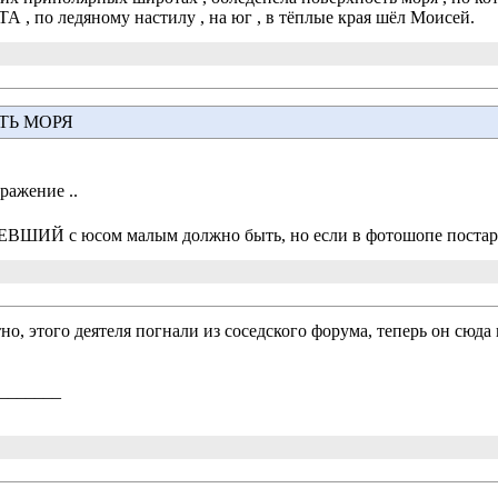
 , по ледяному настилу , на юг , в тёплые края шёл Моисей.
ТЬ МОРЯ
ражение ..
ВШИЙ c юсом малым должно быть, но если в фотошопе постара
о, этого деятеля погнали из соседского форума, теперь он сюда 
_______