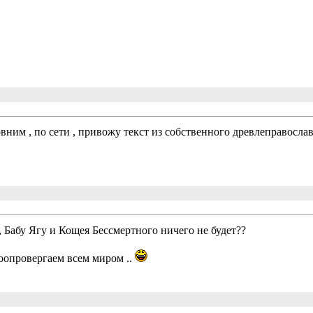
овним , по сети , привожу текст из собственного древлеправосла
 Бабу Ягу и Кощея Бессмертного ничего не будет??
оопровергаем всем миром ..