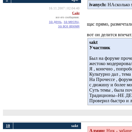
ivanych:
НАсколько мн
16.11.2007 | 02:04:40
Сайт
все его сообщения:
за день,
за месяц,
щас прямо, размечтал
за все время
вот он делится впеча
sakt
Участник
Был на форуме проче
жестоко модерировал
Я , конечно , попробо
Культурно дал , тема 
На Прочессе , форум
с дюжину и более м
Суть темы , была по
Традиционы--НЕ 
Проверил быстро и 
10
sakt
Админ:
Ник - забан