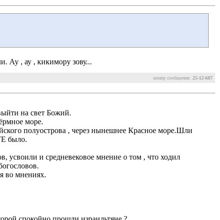
 Ау , ау , кикимору зову...
номер сообщения:
25-12-687
выйти на свет Божий. 
ёрмное море. 
йского полуострова , через нынешнее Красное море.Шли 
ТЕ было.
 усвоили и средневековое мнение о том , что ходил
богословов.
 во мнениях. 
оторой спокойно прошли израильтяне ? 