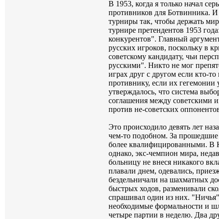
В 1953, когда я только начал сер
противников для Ботвинника. И
турниры так, чтобы держать миро
турнире претендентов 1953 года
конкурентов". Главный аргумент
русских игроков, поскольку в к
советскому кандидату, чьи перс
русскими". Никто не мог препятс
играх друг с другом если кто-то
противнику, если их гегемонии 
утверждалось, что система выбо
соглашения между советскими иг
против не-советских оппонентов
Это происходило девять лет назад
чем-то подобном. За прошедшие 
более квалифицированными. В К
однако, экс-чемпион мира, неда
больницу не внеся никакого вкл
плавали днем, одевались, приез
бездельничали на шахматных доск
быстрых ходов, разменивали ско
спрашивал один из них. "Ничья"
необходимые формальности и шл
четыре партии в неделю. Два д