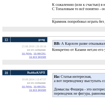
К сожалению (или к счастью) я н
С Топаловым то всё понятно - он
__________________________
Крамник попробовал играть без д
15
gong
ВВ:
А Карлсен разве отказывалс
23.08.2010 | 20:18:16
Конкретно от Казани нет,но его
все его сообщения:
за день,
за месяц,
за все время
16
RыbkaКАРП
Иа:
Статья интересная, 
19.09.2014 | 13:47:57
а вот переводчику выступать с
все его сообщения:
за день,
за месяц,
Домыслы Фишера - это интерес
за все время
переводчик не фигура, равном