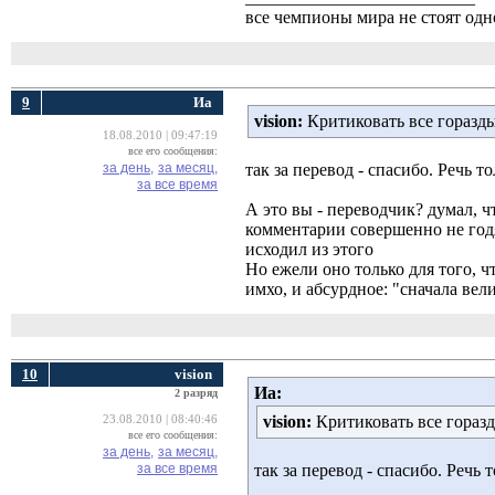
все чемпионы мира не стоят одн
9
Иа
vision:
Критиковать все горазды,
18.08.2010 | 09:47:19
все его сообщения:
за день,
за месяц,
так за перевод - спасибо. Речь т
за все время
А это вы - переводчик? думал, ч
комментарии совершенно не годя
исходил из этого
Но ежели оно только для того, 
имхо, и абсурдное: "сначала вел
10
vision
Иа:
2 разряд
vision:
Критиковать все горазды
23.08.2010 | 08:40:46
все его сообщения:
за день,
за месяц,
за все время
так за перевод - спасибо. Речь 