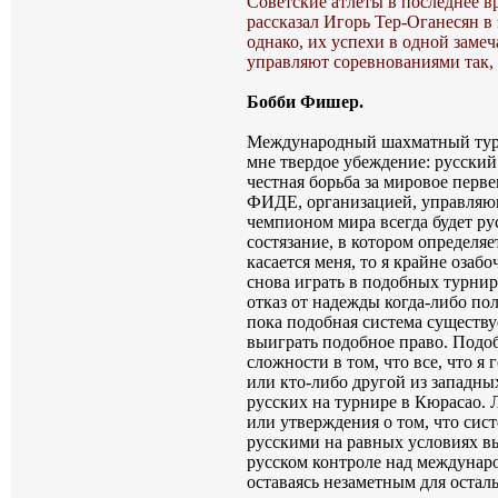
Советские атлеты в последнее вр
рассказал Игорь Тер-Оганесян в
однако, их успехи в одной заме
управляют соревнованиями так, 
Бобби Фишер. 
Международный шахматный турни
мне твердое убеждение: русский
честная борьба за мировое перв
ФИДЕ, организацией, управляющ
чемпионом мира всегда будет ру
состязание, в котором определяе
касается меня, то я крайне озаб
снова играть в подобных турнира
отказ от надежды когда-либо пол
пока подобная система существу
выиграть подобное право. Подоб
сложности в том, что все, что я
или кто-либо другой из западны
русских на турнире в Кюрасао.
или утверждения о том, что сис
русскими на равных условиях выг
русском контроле над междунар
оставаясь незаметным для остал