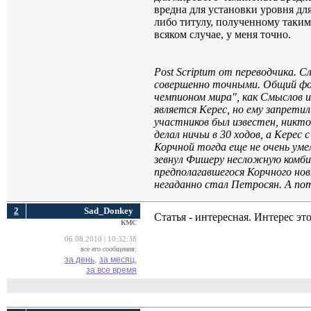
вредна для установки уровня дл
либо титулу, полученному таким
всяком случае, у меня точно.
Post Scriptum от переводчика. С
совершенно точными. Общий фо
чемпионом мира", как Смыслов и
является Керес, но ему запрет
участников был известен, никто
делал ничьи в 30 ходов, а Керес
Корчной тогда еще не очень уме
зевнул Фишеру несложную комби
предполагавшегося Корчного но
негаданно стал Петросян. А пот
2
Sad_Donkey
Статья - интересная. Интерес эт
КМС
06.08.2010 | 10:32:38
все его сообщения:
за день,
за месяц,
за все время