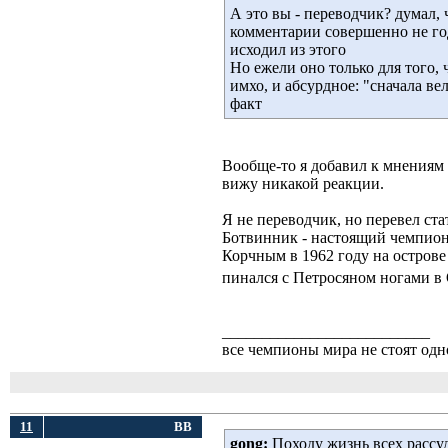
А это вы - переводчик? думал, 
комментарии совершенно не год
исходил из этого
Но ежели оно только для того,
имхо, и абсурдное: "сначала ве
факт
Вообще-то я добавил к мнениям
вижу никакой реакции.
Я не переводчик, но перевел ст
Ботвинник - настоящий чемпион
Корчным в 1962 году на острове
пинался с Петросяном ногами в 
__________________________
все чемпионы мира не стоят одн
11
ВВ
gong:
Походу жизнь всех рассуд