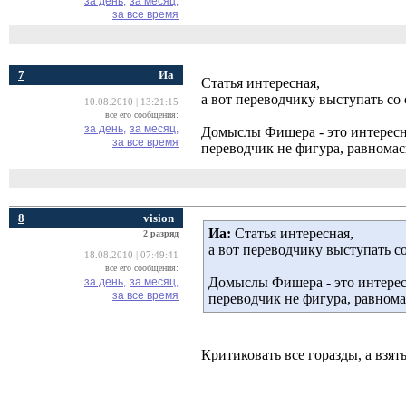
за день,
за месяц,
за все время
7
Иа
Статья интересная,
а вот переводчику выступать со
10.08.2010 | 13:21:15
все его сообщения:
за день,
за месяц,
Домыслы Фишера - это интересн
за все время
переводчик не фигура, равнома
8
vision
Иа:
Статья интересная, 
2 разряд
а вот переводчику выступать с
18.08.2010 | 07:49:41
все его сообщения:
Домыслы Фишера - это интерес
за день,
за месяц,
за все время
переводчик не фигура, равном
Критиковать все горазды, а взят
__________________________