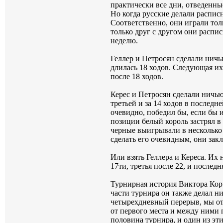
практически все дни, отведенны
Но когда русские делали распис
Соответственно, они играли толь
только друг с другом они распис
неделю.
Геллер и Петросян сделали ничью
длилась 18 ходов. Следующая их
после 18 ходов.
Керес и Петросян сделали ничью з
третьей и за 14 ходов в последн
очевидно, победил бы, если бы 
позиции белый король застрял в
черные выигрывали в несколько
сделать его очевидным, они за
Или взять Геллера и Кереса. Их 
17ти, третья после 22, и последн
Турнирная история Виктора Корч
части турнира он также делал н
четырехдневный перерыв, мы от
от первого места и между ними 
половина турнира, и один из эт