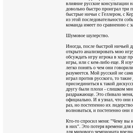
влияние русские консультации н
довольно быстро проиграл три па
быстрые ничьи с Геллером, с Ке
из этой последовательности соб
команда имеет по сравнению с
Шумовое шулерство. 
Иногда, после быстрой ничьей д
открыто анализировать мою игру
обсуждать игру игрока в ходе п
игры, или с кем-либо еще. Я изу
легко понять о чем они говорили
разумеется. Мой русский не сам
играл против русского, то таки
присоединиться к такой дискусси
другу были плохи - слишком мно
раздражающе. Это сбивало меня, 
официально. И я узнал, что они
раз, но постепенно их лидерство
волноваться, и постепенно они 
Кто-то спросил меня: "Чему вы н
в них". Это потеря времени для
для мирового чемпионата вредна