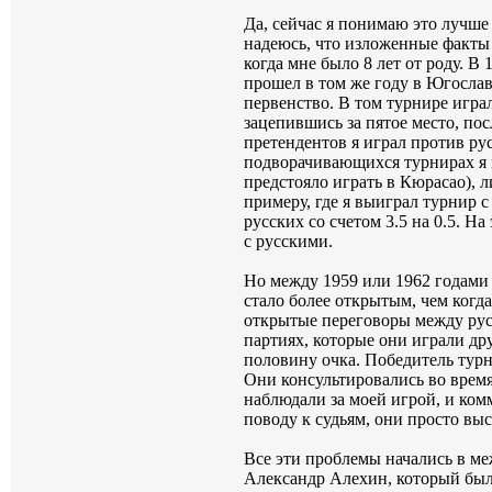
Да, сейчас я понимаю это лучше 
надеюсь, что изложенные факты 
когда мне было 8 лет от роду. В
прошел в том же году в Югослав
первенство. В том турнире игра
зацепившись за пятое место, по
претендентов я играл против ру
подворачивающихся турнирах я 
предстояло играть в Кюрасао), л
примеру, где я выиграл турнир с
русских со счетом 3.5 на 0.5. Н
с русскими.
Но между 1959 или 1962 годами 
стало более открытым, чем когд
открытые переговоры между рус
партиях, которые они играли др
половину очка. Победитель турн
Они консультировались во время
наблюдали за моей игрой, и комм
поводу к судьям, они просто вы
Все эти проблемы начались в ме
Александр Алехин, который был