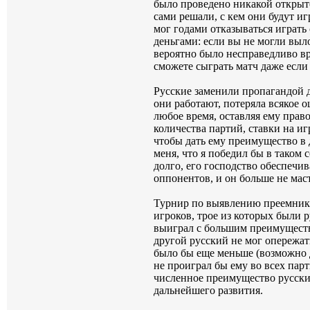
было проведено никакой открыт
сами решали, с кем они будут иг
мог годами отказываться играт
деньгами: если вы не могли выл
вероятно было несправедливо вр
сможете сыграть матч даже если
Русские заменили пропагандой де
они работают, потеряла всякое 
любое время, оставляя ему пра
количества партий, ставки на иг
чтобы дать ему преимущество в д
меня, что я победил бы в таком
долго, его господство обеспечи
оппонентов, и он больше не мас
Турнир по выявлению преемника 
игроков, трое из которых были 
выиграл с большим преимущество
другой русский не мог опережа
было бы еще меньше (возможно д
не проиграл бы ему во всех парт
численное преимущество русских
дальнейшего развития.