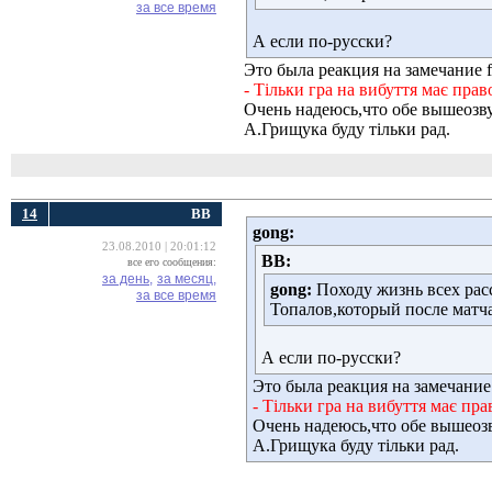
за все время
А если по-русски?
Это была реакция на замечание fs
- Тільки гра на вибуття має пра
Очень надеюсь,что обе вышеозву
А.Грищука буду тiльки рад.
14
ВВ
gong:
23.08.2010 | 20:01:12
ВВ:
все его сообщения:
за день,
за месяц,
gong:
Походу жизнь всех рас
за все время
Топалов,который после матча
А если по-русски?
Это была реакция на замечание f
- Тільки гра на вибуття має пр
Очень надеюсь,что обе вышеозв
А.Грищука буду тiльки рад.