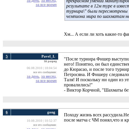
прекрасном умении манипулиро
за день,
за месяц,
за все время
результате в 12м туре в извес
турнира\" были пересмотрены 
чемпиона мира по шахматам не
Хм... А если ли хоть какие-то 
5
Pavel_L
"После турнира Фишер выступил 
1й разряд
него! Понятно, он был единствен
06.08.2010 | 18:04:54
до Кюрасао, и после того турни
все его сообщения:
Петросяна. И Фишеру следовало
за день,
за месяц,
Таля! И поскольку ни один из эт
за все время
провалились!"
- Виктор Корчной, "Шахматы без
6
gong
Походу жизнь всех рассудила.Н
после матча с ЧМ понял,что и к
10.08.2010 | 10:52:37
все его сообщения: