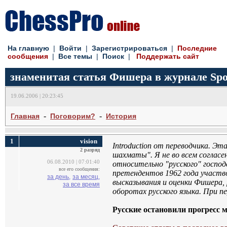
На главную
| 
Войти
| 
Зарегистрироваться
| 
Последние
сообщения
| 
Все темы
| 
Поиск
| 
Поддержать сайт
знаменитая статья Фишера в журнале Sport
19.06.2006 | 20:23:45
- 
- 
Главная
Поговорим?
История
1
vision
Introduction от переводчика. Э
2 разряд
шахматы". Я не во всем согласе
06.08.2010 | 07:01:40
относительно "русского" госпо
все его сообщения:
претендентов 1962 года участво
за день,
за месяц,
высказывания и оценки Фишера,
за все время
оборотах русского языка. При п
Русские остановили прогресс 