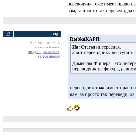
переводчик тоже имеет право на
вам, за просто так переведи, да 
17
etg
RыbkaКАРП:
19.03.2022 | 01:06:15
Иа:
Статья интересная, 
все его сообщения:
за день,
за месяц,
а вот переводчику выступать 
за все время
Домыслы Фишера - это интере
переводчик не фигура, равно
переводчик тоже имеет право н
вам, за просто так переведи, да