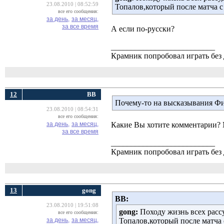
23.08.2010 | 08:52:59
Топалов,который после матча с
все его сообщения:
за день,
за месяц,
за все время
А если по-русски?
__________________________
Крамник попробовал играть без д
12
ВВ
Почему-то на высказывания Фи
23.08.2010 | 08:54:31
все его сообщения:
за день,
за месяц,
Какие Вы хотите комментарии? 
за все время
__________________________
Крамник попробовал играть без д
13
gong
ВВ:
23.08.2010 | 19:51:08
gong:
Походу жизнь всех рассу
все его сообщения:
за день,
за месяц,
Топалов,который после матча 