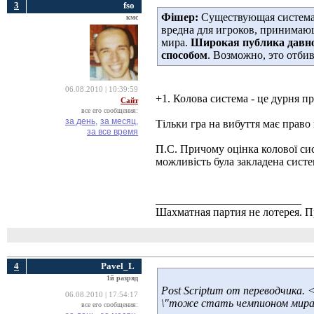
3
fso
Фішер:
Существующая система 
кмс
вредна для игроков, принимающ
мира.
Широкая публика давно 
способом
. Возможно, это отбив
06.08.2010 | 10:39:59
+1. Колова система - це дурня п
Сайт
все его сообщения:
за день,
за месяц,
Тільки гра на вибуття має право
за все время
П.С. Причому оцінка колової сис
можливість була закладена систе
__________________________
Шахматная партия не лотерея.
4
Pavel_L
1й разряд
Post Scriptum от переводчика.
06.08.2010 | 17:54:17
\"тоже стать чемпионом мира\"
все его сообщения: