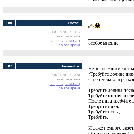
186
RoxyS
24.01.2020 | 15:24:12
все его сообщения:
___________________
за день,
за месяц,
особое мнение
за все время
187
kassandra
Не знаю, многие ли з
“Требуйте долива пив
02.02.2020 | 19:48:56
С ней можно играться
все его сообщения:
за день,
за месяц,
за все время
Требуйте долива после
Требуйте отстоя после
После пива требуйте 
Требуйте пива,
Требуйте пены,
Требуйте,
И даже немного экзот
Отстоя после пены!