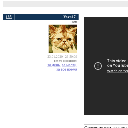
185
Vova17
кмс
23.01.2020 | 23:50:09
все его сообщения:
за день,
за месяц,
за все время
___________________
Спасение там, где опа