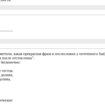
_______
аметили, какая прекрасная фраза в послесловии у почтенного Sa
а после отстоя пены”.
 бесконечно:
 отстоя,
 долива,
долива,
ическое: