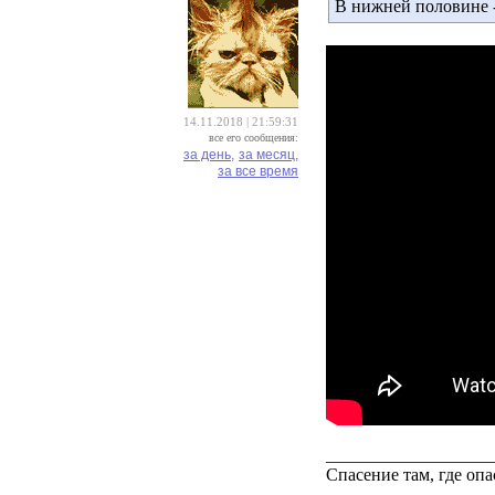
В нижней половине 
14.11.2018 | 21:59:31
все его сообщения:
за день,
за месяц,
за все время
___________________
Спасение там, где опа