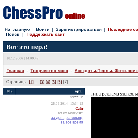
На главную
| 
Войти
| 
Зарегистрироваться
| 
Последние с
Поиск
| 
Поддержать сайт
Вот это перл!
18.12.2006 | 14:00:49
- 
- 
Главная
Творчество масс
Анекдоты.Перлы. Фото-при
Страницы:
... 
[7] 
[1]
[3]
[4]
[5]
[6]
182
арт.
типа реклама языковы
директор
28.08.2014 | 13:34:15
Сайт
все его сообщения:
за день,
за месяц,
за все время