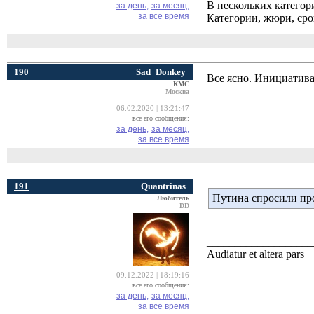
В нескольких категор
за день,
за месяц,
за все время
Категории, жюри, срок
190
Sad_Donkey
Все ясно. Инициатива
КМС
Москва
06.02.2020 | 13:21:47
все его сообщения:
за день,
за месяц,
за все время
191
Quantrinas
Путина спросили про
Любитель
DD
___________________
Audiatur et altera pars
09.12.2022 | 18:19:16
все его сообщения:
за день,
за месяц,
за все время