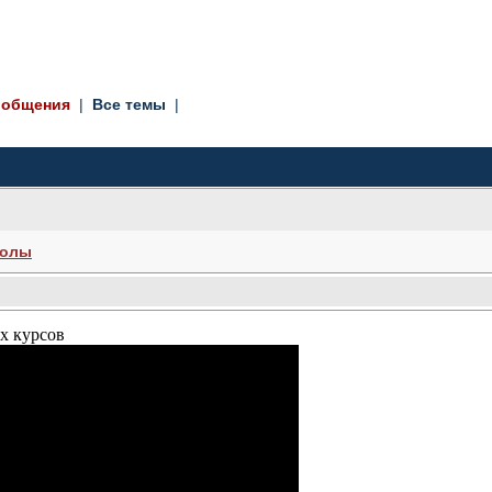
ообщения
| 
Все темы
| 
колы
х курсов