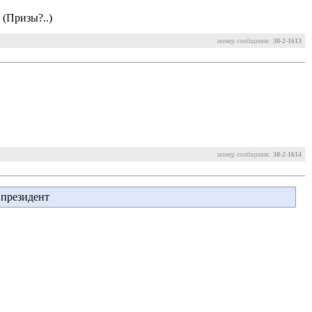
 (Призы?..)
номер сообщения:
38-2-1613
номер сообщения:
38-2-1614
 президент