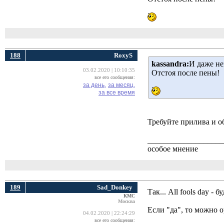
188
RoxyS
kassandra:
И даже не
03.02.2020 | 10:10:35
Отстоя после пены!
все его сообщения:
за день,
за месяц,
за все время
Требуйте прилива и об
___________________
особое мнение
189
Sad_Donkey
Так... All fools day - 
КМС
Москва
Если "да", то можно 
04.02.2020 | 22:24:29
все его сообщения: