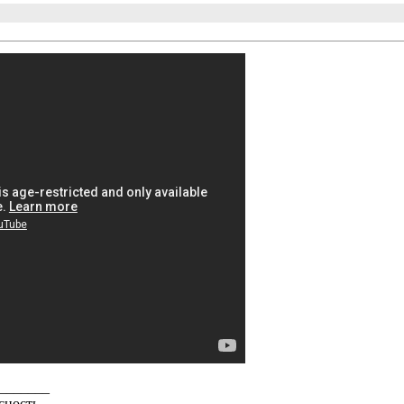
_______
сность.