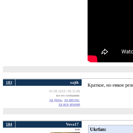
183
xajik
Краткое, но емкое р
05.08.2018 | 06:32:06
все его сообщения:
за день,
за месяц,
за все время
184
Vova17
Ukrfan:
кмс