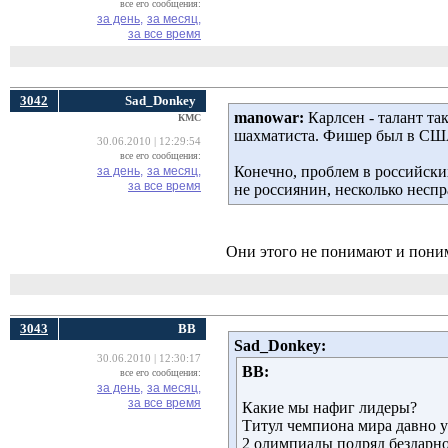
все его сообщения:
за день,
за месяц,
за все время
3042
Sad_Donkey
manowar:
Карлсен - талант так
КМС
шахматиста. Фишер был в США,
30.06.2010 | 12:29:54
все его сообщения:
Конечно, проблем в российски
за день,
за месяц,
за все время
не россиянин, несколько неспр
Они этого не понимают и понима
3043
ВВ
Sad_Donkey:
30.06.2010 | 12:30:17
ВВ:
все его сообщения:
за день,
за месяц,
за все время
Какие мы нафиг лидеры?
Титул чемпиона мира давно у
2 олимпиады подряд бездарно