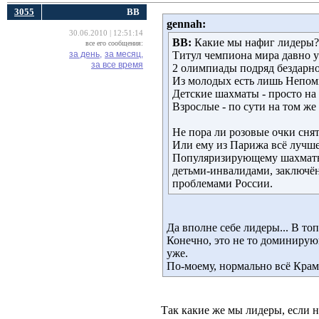
3055
ВВ
gennah:
30.06.2010 | 12:51:14
ВВ:
Какие мы нафиг лидеры? 
все его сообщения:
за день,
за месяц,
Титул чемпиона мира давно у
за все время
2 олимпиады подряд бездарно
Из молодых есть лишь Непомня
Детские шахматы - просто на
Взрослые - по сути на том же
Не пора ли розовые очки сня
Или ему из Парижа всё лучше
Популяризирующему шахматы
детьми-инвалидами, заключён
проблемами России.
Да вполне себе лидеры... В то
Конечно, это не то доминирую
уже.
По-моему, нормально всё Крам
Так какие же мы лидеры, если 