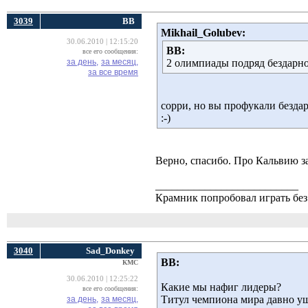
3039
ВВ
Mikhail_Golubev:
30.06.2010 | 12:15:20
ВВ:
все его сообщения:
за день,
за месяц,
2 олимпиады подряд бездарн
за все время
сорри, но вы профукали безда
:-)
Верно, спасибо. Про Кальвию з
__________________________
Крамник попробовал играть без 
3040
Sad_Donkey
ВВ:
КМС
30.06.2010 | 12:25:22
Какие мы нафиг лидеры?
все его сообщения:
Титул чемпиона мира давно уш
за день,
за месяц,