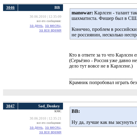
3046
ВВ
manowar:
Карлсен - талант так
30.06.2010 | 12:35:09
шахматиста. Фишер был в США,
все его сообщения:
за день,
за месяц,
Конечно, проблем в российски
за все время
не россиянин, несколько неспр
Кто в ответе за то что Карлсен 
(Серьёзно - Россия уже давно н
дело тут вовсе не в Карлсене.)
__________________________
Крамник попробовал играть без 
3047
Sad_Donkey
ВВ:
КМС
30.06.2010 | 12:35:21
Ну да, лучше как вы засунуть г
все его сообщения:
за день,
за месяц,
за все время