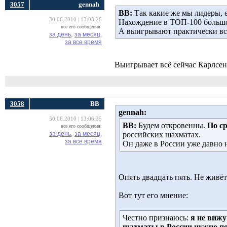
3057
gennah
ВВ:
Так какие же мы лидеры, 
30.06.2010 | 13:03:26
Нахождение в ТОП-100 большого
все его сообщения:
А выигрывают практически всё
за день,
за месяц,
за все время
Выигрывает всё сейчас Карлсен.
3058
ВВ
gennah:
30.06.2010 | 13:06:35
ВВ:
Будем откровенны. 
По с
все его сообщения:
за день,
за месяц,
российских шахматах.
за все время
Он даже в России уже давно 
Опять двадцать пять. Не живёт
Вот тут его мнение:
Честно признаюсь:
я не вижу
шахматы в России нужно п