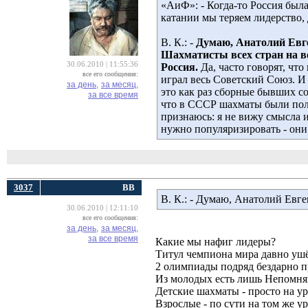
«AиФ»: - Когда-то Россия был
катании мы теряем лидерство,
В. К.: -
Думаю, Анатолий Евге
Шахматисты всех стран на в
30.06.2010 | 11:55:36
Россия.
Да, часто говорят, что
все его сообщения:
играл весь Советский Союз. И
за день,
за месяц,
это как раз сборные бывших с
за все время
что в СССР шахматы были пол
признаюсь: я не вижу смысла 
нужно популяризировать - они 
3037
ВВ
В. К.: - Думаю, Анатолий Евг
30.06.2010 | 12:11:10
все его сообщения:
за день,
за месяц,
за все время
Какие мы нафиг лидеры?
Титул чемпиона мира давно ушё
2 олимпиады подряд бездарно п
Из молодых есть лишь Непомнящи
Детские шахматы - просто на у
Взрослые - по сути на том же у