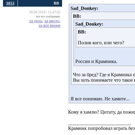
3053
ВВ
Sad_Donkey:
30.06.2010 | 12:47:02
ВВ:
все его сообщения:
за день,
за месяц,
Sad_Donkey:
за все время
ВВ:
Полив кого, или чего?
России и Крамника.
Что за бред? Где я Крамника 
Вы хоть понимаете что такое
Я все понимаю. Не хамите...
Кому я хамлю? Цитату, да пожив
__________________________
Крамник попробовал играть без 