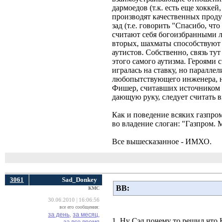
дармоедов (т.к. есть еще хоккей
производят качественных проду
зад (т.е. говорить "Спасибо, чт
считают себя богоизбранными л
вторых, шахматы способствуют 
аутистов. Собственно, связь ту
этого самого аутизма. Героями
игралась на ставку, но паралл
любопытствующего инженера, н
Фишер, считавших источником 
дающую руку, следует считать 
Как и поведение всяких газпром
во владение слоган: "Газпром. 
Все вышесказанное - ИМХО.
3061
Sad_Donkey
ВВ:
КМС
30.06.2010 | 16:06:56
все его сообщения:
за день,
за месяц,
1. Ну Сэд почему то решил что К