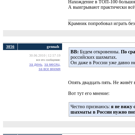
Нахождение в ТОП-100 большого 
А выигрывают практически всё 
__________________________
Крамник попробовал играть без 
3056
gennah
ВВ:
Будем откровенны. 
По ср
30.06.2010 | 12:57:19
российских шахматах.
все его сообщения:
Он даже в России уже давно н
за день,
за месяц,
за все время
Опять двадцать пять. Не живёт 
Вот тут его мнение:
Честно признаюсь:
я не вижу 
шахматы в России нужно по