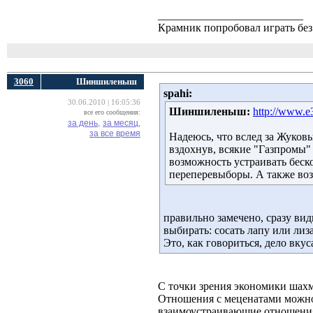
__________________________
Крамник попробовал играть без 
3060
Шиншиленыш
spahi:
30.06.2010 | 16:05:36
Шиншиленыш:
http://www.e
все его сообщения:
за день,
за месяц,
за все время
Надеюсь, что вслед за Жуков
вздохнув, всякие "Газпромы"
возможность устраивать беск
переперевыборы. А также воз
правильно замечено, сразу вид
выбирать: сосать лапу или лиза
Это, как говориться, дело вкус
С точки зрения экономики шахм
Отношения с меценатами можно 
взаимоустраивающие отношения