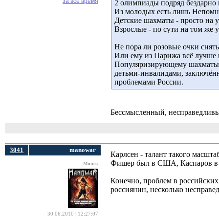
за все время
2 олимпиады подряд бездарно 
Из молодых есть лишь Непомнящ
Детские шахматы - просто на 
Взрослые - по сути на том же 
Не пора ли розовые очки снят
Или ему из Парижа всё лучше 
Популяризирующему шахматы.
детьми-инвалидами, заключённ
проблемами России.
Бессмысленный, несправедливы
3041
manowar
Карлсен - талант такого масштаб
Фишер был в США, Каспаров в 
Минск
Конечно, проблем в российских 
россиянин, несколько несправе
30.06.2010 | 12:27:07