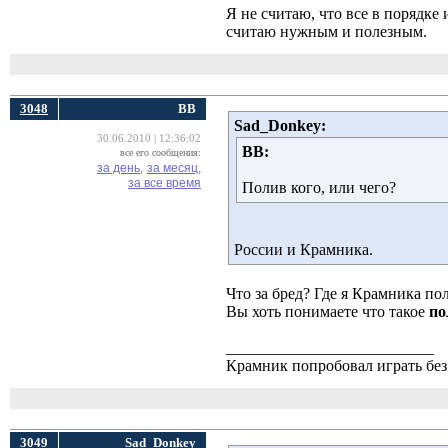
Я не считаю, что все в порядке 
считаю нужным и полезным.
3048
ВВ
Sad_Donkey:
30.06.2010 | 12:36:02
ВВ:
все его сообщения:
за день,
за месяц,
за все время
Полив кого, или чего?
России и Крамника.
Что за бред? Где я Крамника по
Вы хоть понимаете что такое
по
__________________________
Крамник попробовал играть без 
3049
Sad_Donkey