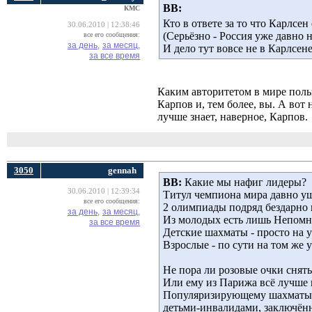
ВВ:
КМС
Кто в ответе за то что Карлсен
30.06.2010 | 12:38:46
(Серьёзно - Россия уже давно 
все его сообщения:
за день,
за месяц,
И дело тут вовсе не в Карлсене
за все время
Каким авторитетом в мире поль
Карпов и, тем более, вы. А во
лучше знает, наверное, Карпов.
3050
gennah
ВВ:
Какие мы нафиг лидеры? 
30.06.2010 | 12:39:34
Титул чемпиона мира давно уш
все его сообщения:
2 олимпиады подряд бездарно 
за день,
за месяц,
Из молодых есть лишь Непомнящ
за все время
Детские шахматы - просто на 
Взрослые - по сути на том же 
Не пора ли розовые очки снят
Или ему из Парижа всё лучше 
Популяризирующему шахматы.
детьми-инвалидами, заключённ