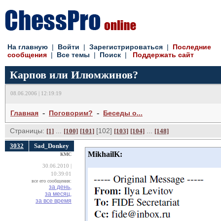
На главную
| 
Войти
| 
Зарегистрироваться
| 
Последние
сообщения
| 
Все темы
| 
Поиск
| 
Поддержать сайт
Карпов или Илюмжинов?
08.06.2006 | 12:19:19
- 
- 
Главная
Поговорим?
Беседы о...
Страницы:
... 
[102] 
... 
[1]
[100]
[101]
[103]
[104]
[148]
3032
Sad_Donkey
MikhailK:
КМС
30.06.2010 |
10:39:01
все его сообщения:
за день,
за месяц,
за все время