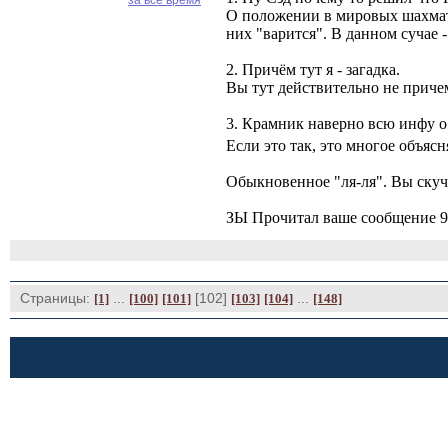
за все время
О положении в мировых шахмата
них "варится". В данном сучае 
2. Причём тут я - загадка.
Вы тут действительно не причем
3. Крамник наверно всю инфу о
Если это так, это многое объясн
Обыкновенное "ля-ля". Вы скуч
ЗЫ Прочитал ваше сообщение 93-
Страницы:
... 
[102] 
... 
[1]
[100]
[101]
[103]
[104]
[148]