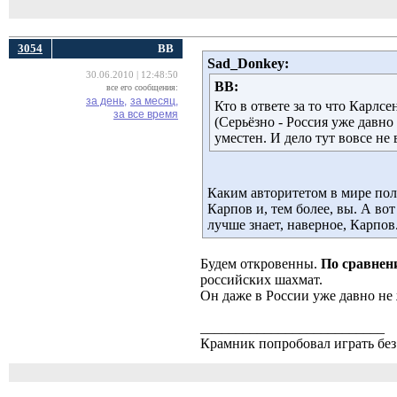
3054
ВВ
Sad_Donkey:
30.06.2010 | 12:48:50
ВВ:
все его сообщения:
за день,
за месяц,
Кто в ответе за то что Карлс
за все время
(Серьёзно - Россия уже давн
уместен. И дело тут вовсе не 
Каким авторитетом в мире пол
Карпов и, тем более, вы. А в
лучше знает, наверное, Карпов
Будем откровенны.
По сравнен
российских шахмат.
Он даже в России уже давно не 
__________________________
Крамник попробовал играть без 