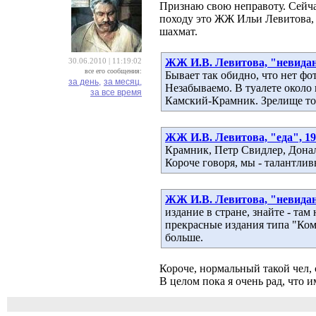
Признаю свою неправоту. Сейч
походу это ЖЖ Ильи Левитова, 
шахмат.
ЖЖ И.В. Левитова, "невиданн
30.06.2010 | 11:19:02
все его сообщения:
Бывает так обидно, что нет фо
за день,
за месяц,
Незабываемо. В туалете около
за все время
Камский-Крамник. Зрелище то
ЖЖ И.В. Левитова, "еда", 19.
Крамник, Петр Свидлер, Дона
Короче говоря, мы - талантлив
ЖЖ И.В. Левитова, "невиданн
издание в стране, знайте - там
прекрасные издания типа "Комм
больше.
Короче, нормальный такой чел
В целом пока я очень рад, что 