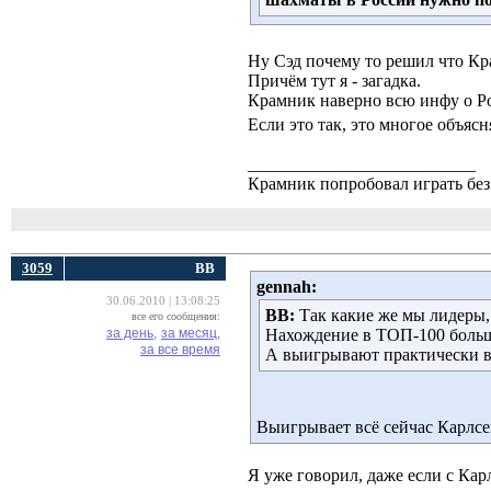
Ну Сэд почему то решил что Крам
Причём тут я - загадка.
Крамник наверно всю инфу о Ро
Если это так, это многое объясн
__________________________
Крамник попробовал играть без 
3059
ВВ
gennah:
30.06.2010 | 13:08:25
ВВ:
Так какие же мы лидеры,
все его сообщения:
за день,
за месяц,
Нахождение в ТОП-100 большо
за все время
А выигрывают практически вс
Выигрывает всё сейчас Карлсен
Я уже говорил, даже если с Карл