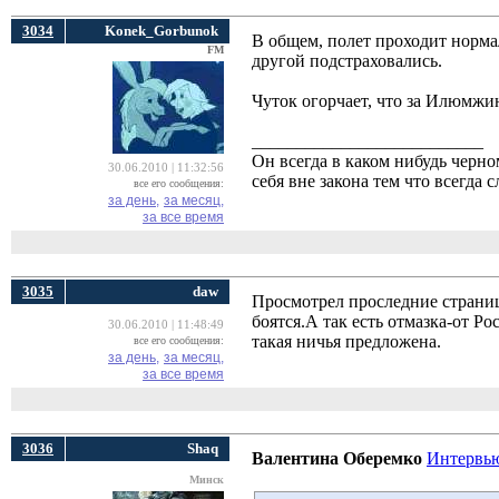
3034
Konek_Gorbunok
В общем, полет проходит нормаль
FM
другой подстраховались.
Чуток огорчает, что за Илюмжи
__________________________
Он всегда в каком нибудь черно
30.06.2010 | 11:32:56
себя вне закона тем что всегда 
все его сообщения:
за день,
за месяц,
за все время
3035
daw
Просмотрел проследние страни
боятся.А так есть отмазка-от Р
30.06.2010 | 11:48:49
такая ничья предложена.
все его сообщения:
за день,
за месяц,
за все время
3036
Shaq
Валентина Оберемко
Интервь
Минск