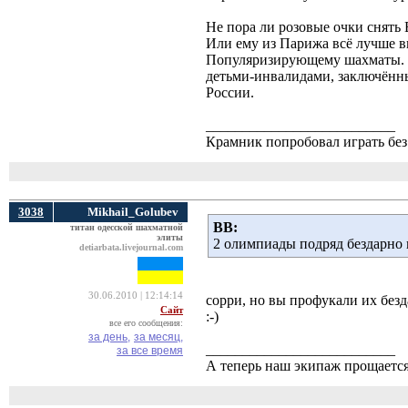
Не пора ли розовые очки снять
Или ему из Парижа всё лучше в
Популяризирующему шахматы. 
детьми-инвалидами, заключённы
России.
__________________________
Крамник попробовал играть без 
3038
Mikhail_Golubev
ВВ:
титан одесской шахматной
элиты
2 олимпиады подряд бездарно
detiarbata.livejournal.com
30.06.2010 | 12:14:14
сорри, но вы профукали их безд
Сайт
:-)
все его сообщения:
за день,
за месяц,
__________________________
за все время
А теперь наш экипаж прощается