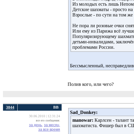
Из молодых есть лишь Непомня
Детские шахматы - просто на
Взрослые - по сути на том же
Не пора ли розовые очки сня
Или ему из Парижа всё лучше
Популяризирующему шахматы
детьми-инвалидами, заключён
проблемами России.
Бессмысленный, несправедлив
Полив кого, или чего?
3044
ВВ
Sad_Donkey:
30.06.2010 | 12:31:24
manowar:
Карлсен - талант та
все его сообщения:
за день,
за месяц,
шахматиста. Фишер был в СШ
за все время