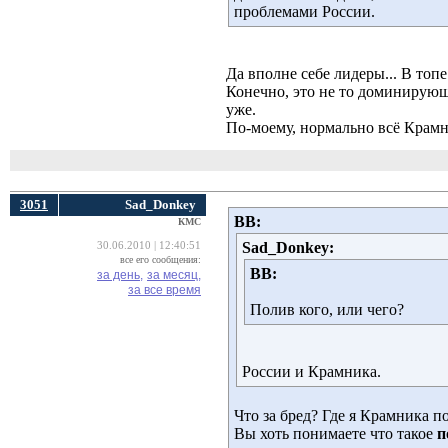
проблемами России.
Да вполне себе лидеры... В топ
Конечно, это не то доминирующе
уже.
По-моему, нормально всё Крамн
3051
Sad_Donkey
ВВ:
КМС
Sad_Donkey:
30.06.2010 | 12:40:51
все его сообщения:
ВВ:
за день,
за месяц,
за все время
Полив кого, или чего?
России и Крамника.
Что за бред? Где я Крамника п
Вы хоть понимаете что такое
п