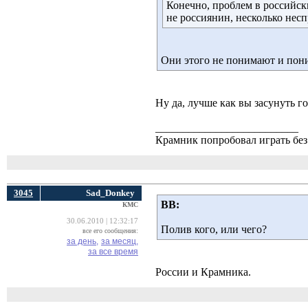
Конечно, проблем в российск
не россиянин, несколько несп
Они этого не понимают и поним
Ну да, лучше как вы засунуть го
__________________________
Крамник попробовал играть без 
3045
Sad_Donkey
ВВ:
КМС
30.06.2010 | 12:32:17
Полив кого, или чего?
все его сообщения:
за день,
за месяц,
за все время
России и Крамника.