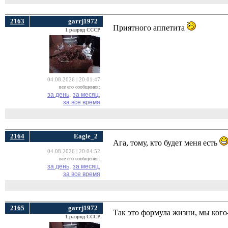
2163
garrj1972
Приятного аппетита
1 разряд СССР
04.08.2026 | 20:01:47
все его сообщения:
за день,
за месяц,
за все время
2164
Eagle_2
Ага, тому, кто будет меня есть
04.08.2026 | 20:04:52
все его сообщения:
за день,
за месяц,
за все время
2165
garrj1972
Так это формула жизни, мы кого-
1 разряд СССР