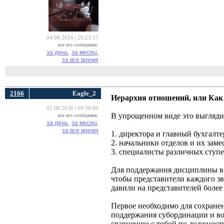
04.08.2026 | 20:23:17
все его сообщения:
за день,
за месяц,
за все время
2166
Eagle_2
Иерархия отношений, или Как 
05.08.2026 | 09:30:00
В упрощенном виде это выглядит
все его сообщения:
за день,
за месяц,
за все время
1. директора и главный бухгалте
2. начальники отделов и их заме
3. специалисты различных ступе
Для поддержания дисциплины в 
чтобы представители каждого зв
давили на представителей более 
Первое необходимо для сохране
поддержания субординации и во
сравнению с тобой по должности