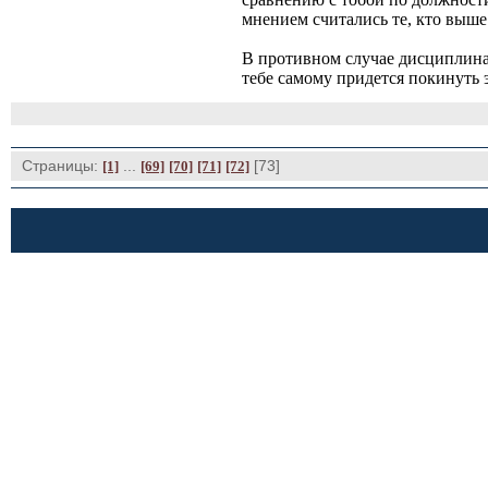
мнением считались те, кто выше 
В противном случае дисциплина 
тебе самому придется покинуть 
Страницы:
... 
[73] 
[1]
[69]
[70]
[71]
[72]