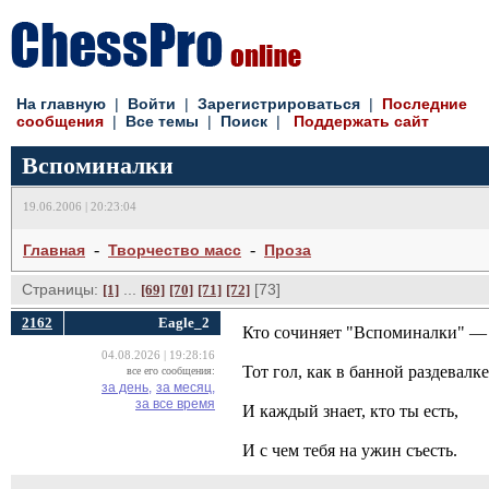
На главную
| 
Войти
| 
Зарегистрироваться
| 
Последние
сообщения
| 
Все темы
| 
Поиск
| 
Поддержать сайт
Вспоминалки
19.06.2006 | 20:23:04
- 
- 
Главная
Творчество масс
Проза
Страницы:
... 
[73] 
[1]
[69]
[70]
[71]
[72]
2162
Eagle_2
Кто сочиняет "Вспоминалки" —
04.08.2026 | 19:28:16
Тот гол, как в банной раздевалке
все его сообщения:
за день,
за месяц,
за все время
И каждый знает, кто ты есть,
И с чем тебя на ужин съесть.