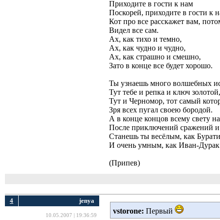
Приходите в гости к нам
Поскорей, приходите в гости к н
Кот про все расскажет вам, пото
Видел все сам.
Ах, как тихо и темно,
Ах, как чудно и чудно,
Ах, как страшно и смешно,
Зато в конце все будет хорошо.
Ты узнаешь много волшебных и
Тут тебе и репка и ключ золотой
Тут и Черномор, тот самый кото
Зря всех пугал своею бородой.
А в конце концов всему свету н
После приключений сражений и 
Станешь ты весёлым, как Бурат
И очень умным, как Иван-Дурак
(Припев)
4
jenya
vstorone:
Первый 
10.05.2007 | 19:36:59