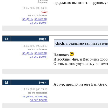
предлагаю выпить за нерушиму
Воронеж
11.05.2007 | 00:13:14
Сайт
все его сообщения:
за день,
за месяц,
за все время
13
jenya
chich:
предлагаю выпить за не
11.05.2007 | 00:28:07
все его сообщения:
за день,
за месяц,
Наливаю
за все время
И вообще, Чич, я Вас очень хор
Очень важно улучшать учет име
14
jenya
Артур, предпочитаете Earl Grey
11.05.2007 | 00:59:19
все его сообщения:
за день,
за месяц,
за все время