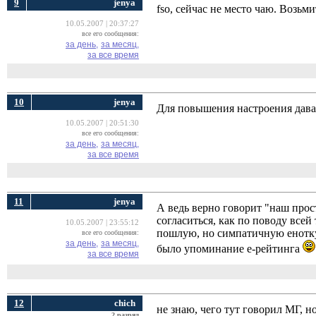
9
jenya
fso, сейчас не место чаю. Возьми
10.05.2007 | 20:37:27
все его сообщения:
за день,
за месяц,
за все время
10
jenya
Для повышения настроения дав
10.05.2007 | 20:51:30
все его сообщения:
за день,
за месяц,
за все время
11
jenya
А ведь верно говорит "наш прос
согласиться, как по поводу всей
10.05.2007 | 23:55:12
пошлую, но симпатичную енотку,
все его сообщения:
за день,
за месяц,
было упоминание е-рейтинга
за все время
12
chich
не знаю, чего тут говорил МГ, но
2 разряд