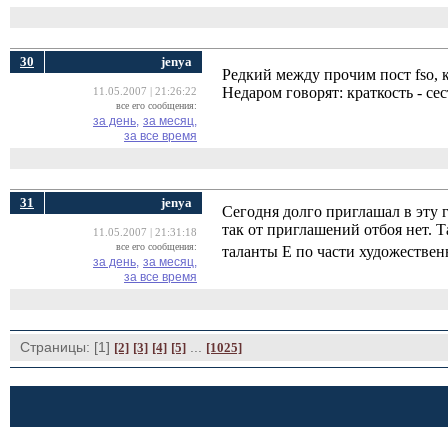
30
jenya
Редкий между прочим пост fso, 
Недаром говорят: краткость - сес
11.05.2007 | 21:26:22
все его сообщения:
за день,
за месяц,
за все время
31
jenya
Сегодня долго приглашал в эту г
так от приглашений отбоя нет. Т
11.05.2007 | 21:31:18
все его сообщения:
таланты Е по части художестве
за день,
за месяц,
за все время
Страницы: [1]
... 
[2]
[3]
[4]
[5]
[1025]