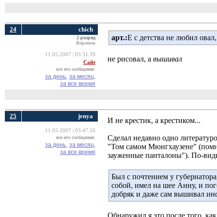
24
chich
арт.:
Е с детства не любил овал,
2 разряд
Воронеж
11.05.2007 | 03:31:39
не рисовал, а
вышивал
Сайт
все его сообщения:
за день,
за месяц,
за все время
25
jenya
И не крестик, а крестиком...
11.05.2007 | 03:47:26
Сделал недавно одно литературо
все его сообщения:
за день,
за месяц,
"Том самом Мюнгхаузене" (помни
за все время
зауженные панталоны"). По-вид
Был с почтением у губернатора
собой, имел на шее Анну, и по
добряк и даже сам вышивал ин
Обнаружил я это после того, ка