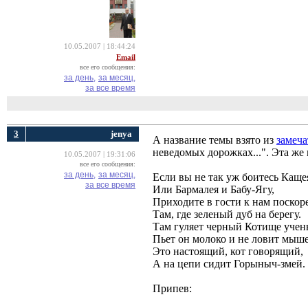
10.05.2007 | 18:44:24
Email
все его сообщения:
за день,
за месяц,
за все время
3
jenya
А название темы взято из
замеча
неведомых дорожках...". Эта же 
10.05.2007 | 19:31:06
все его сообщения:
за день,
за месяц,
Если вы не так уж боитесь Каще
за все время
Или Бармалея и Бабу-Ягу,
Приходите в гости к нам поскоре
Там, где зеленый дуб на берегу.
Там гуляет черный Котище учен
Пьет он молоко и не ловит мыше
Это настоящий, кот говорящий,
А на цепи сидит Горыныч-змей.
Припев: