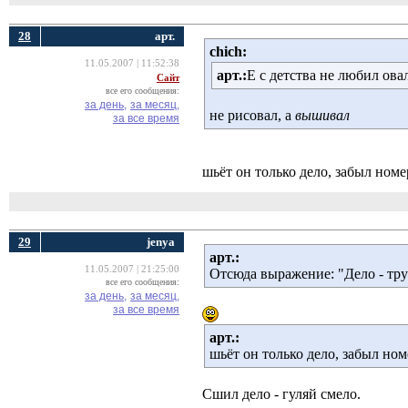
28
арт.
chich:
11.05.2007 | 11:52:38
арт.:
Е с детства не любил ова
Сайт
все его сообщения:
за день,
за месяц,
не рисовал, а
вышивал
за все время
шьёт он только дело, забыл номе
29
jenya
арт.:
11.05.2007 | 21:25:00
Отсюда выражение: "Дело - тру
все его сообщения:
за день,
за месяц,
за все время
арт.:
шьёт он только дело, забыл ном
Сшил дело - гуляй смело.