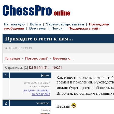
На главную
| 
Войти
| 
Зарегистрироваться
| 
Последние
сообщения
| 
Все темы
| 
Поиск
| 
Поддержать сайт
Приходите в гости к нам...
08.06.2006 | 12:19:19
- 
- 
Главная
Поговорим?
Беседы о...
Страницы: [1]
... 
[2]
[3]
[4]
[5]
[1025]
1
jenya
Как известно, очень важно, что
времен и поколений. Руководств
10.05.2007 | 18:21:27
все его сообщения:
можно будет просто поболтать к
за день,
за месяц,
Впрочем, по большим праздник
за все время
2
vstorone
Первый
Витебск