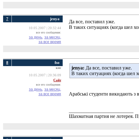
7
jenya
Да все, поставил уже.
В таких ситуациях (когда шел хок
10.05.2007 | 20:32:44
все его сообщения:
за день,
за месяц,
за все время
8
fso
jenya:
Да все, поставил уже. 
кмс
В таких ситуациях (когда шел хо
10.05.2007 | 20:36:09
Сайт
все его сообщения:
за день,
за месяц,
Арабські студенти викидають з в
за все время
__________________________
Шахматная партия не лотерея.