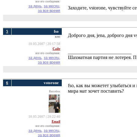
все его сообщения:
за день,
за месяц,
Заходите, vstorone, чувствуйте с
за все время
5
fso
Доброго дня, jena, доброго дня 
кмс
10.05.2007 | 20:17:58
Сайт
__________________________
все его сообщения:
Шахматная партия не лотерея.
за день,
за месяц,
за все время
6
vstorone
fso, как вы можетет улыбаться и
мира мат хочет поставить?
Витебск
10.05.2007 | 20:22:40
Email
все его сообщения:
за день,
за месяц,
за все время