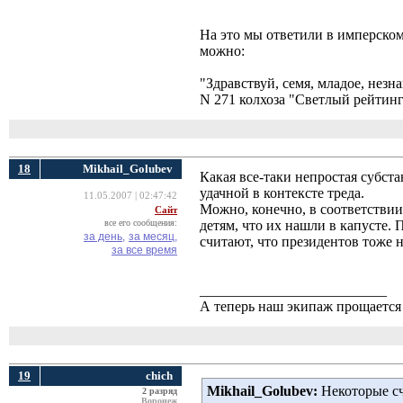
На это мы ответили в имперском,
можно:
"Здравствуй, семя, младое, незн
N 271 колхоза "Светлый рейтинг
18
Mikhail_Golubev
Какая все-таки непростая субста
удачной в контексте треда.
11.05.2007 | 02:47:42
Можно, конечно, в соответстви
Сайт
все его сообщения:
детям, что их нашли в капусте.
за день,
за месяц,
считают, что президентов тоже н
за все время
__________________________
А теперь наш экипаж прощается 
19
chich
Mikhail_Golubev:
Некоторые счи
2 разряд
Воронеж