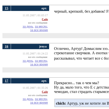
15
арт.
черный, крепкий, без добавок! F
11.05.2007 | 01:03:17
Сайт
все его сообщения:
за день,
за месяц,
за все время
16
jenya
Отлично, Артур! Домыслим эээ.
стрекотание сверчков. А енотки 
11.05.2007 | 01:24:22
все его сообщения:
рассказывал, что читает все с 
за день,
за месяц,
за все время
17
арт.
Прекрасно... так о чем мы?
Ну да, мало того, что Е с детств
11.05.2007 | 01:35:26
чемодан, стал страдать старымс
Сайт
все его сообщения:
за день,
за месяц,
за все время
chich:
Артур, уж не хотите ли Вы