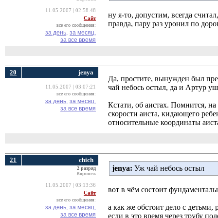
11.05.2007 | 02:58:48
ну я-то, допустим, всегда счита
Сайт
правда, пару раз уронил по доро
все его сообщения:
за день,
за месяц,
за все время
20
jenya
Да, простите, вынужден был пре
чай небось остыл, да и Артур уше
11.05.2007 | 03:07:21
все его сообщения:
за день,
за месяц,
Кстати, об аистах. Помнится, на
за все время
скорости аиста, кидающего ребен
относительные координаты аист
21
chich
jenya:
Уж чай небось остыл
2 разряд
Воронеж
11.05.2007 | 03:13:36
вот в чём состоит фундаменталь
Сайт
все его сообщения:
а как же обстоит дело с детьми
за день,
за месяц,
за все время
если в это время через трубу по