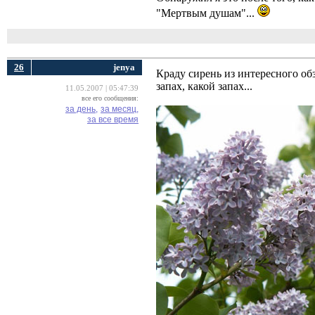
"Мертвым душам"...
26
jenya
Краду сирень из интересного обз
запах, какой запах...
11.05.2007 | 05:47:39
все его сообщения:
за день,
за месяц,
за все время