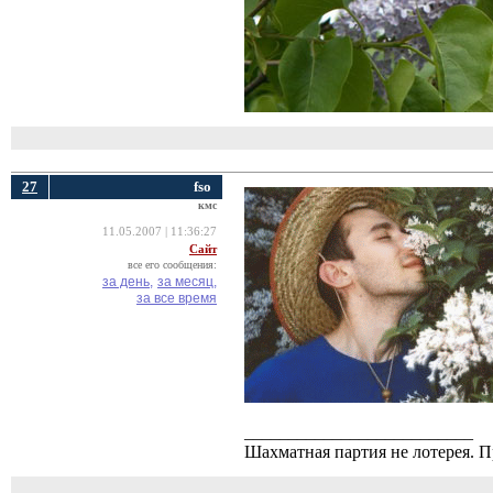
27
fso
кмс
11.05.2007 | 11:36:27
Сайт
все его сообщения:
за день,
за месяц,
за все время
__________________________
Шахматная партия не лотерея.