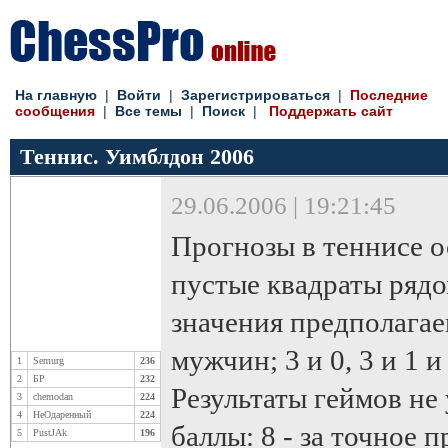
На главную
|
Войти
|
Зарегистрироваться
|
Последние
сообщения
|
Все темы
|
Поиск
|
Поддержать сайт
Теннис. Уимблдон 2006
29.06.2006 | 19:21:45
Прогнозы в теннисе 
пустые квадраты рядо
значения предполагае
мужчин; 3 и 0, 3 и 1 и 
1
Semurg
236
2
БР
232
Результаты геймов н
3
chemodan
224
4
НеОдаренный
224
баллы: 8 - за точное п
5
PustJAk
196