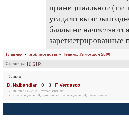
приницпиальное (т.е. 
угадали выигрыш одно
баллы не начисляются
зарегистрированные п
-
-
Главная
pro//прогнозы
Теннис. Уимблдон 2006
Страницы:
[3]
[1]
[2]
30 июня
D. Nalbandian
0
3
F. Verdasco
29.06.2006 | 19:24:51 (статус: завершен)
полное совпадение -
8
;
принципиальное совпадение -
4
;
несовпадение -
0
.