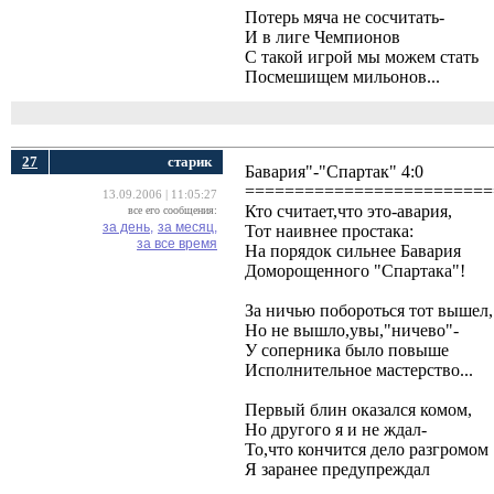
Потерь мяча не сосчитать- 
И в лиге Чемпионов 
С такой игрой мы можем стать 
Посмешищем мильонов...
27
старик
Бавария"-"Спартак" 4:0
=========================
13.09.2006 | 11:05:27
Кто считает,что это-авария,
все его сообщения:
за день,
за месяц,
Тот наивнее простака:
за все время
На порядок сильнее Бавария
Доморощенного "Спартака"!
За ничью побороться тот вышел,
Но не вышло,увы,"ничево"-
У соперника было повыше
Исполнительное мастерство...
Первый блин оказался комом,
Но другого я и не ждал-
То,что кончится дело разгромом
Я заранее предупреждал