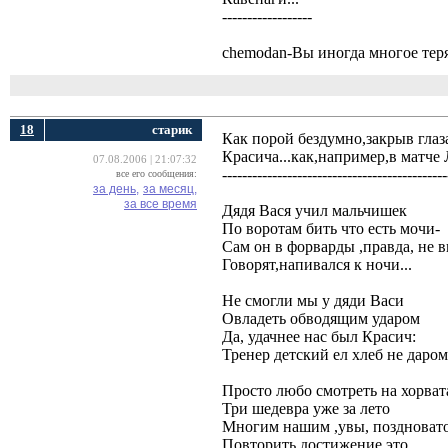
------------------
chemodan-Вы иногда многое теря
18
старик
Как порой бездумно,закрыв глаза
Красича...как,например,в матч
07.08.2006 | 21:07:32
---------------------------------------------
все его сообщения:
за день,
за месяц,
за все время
Дядя Вася учил мальчишек
По воротам бить что есть мочи-
Сам он в форварды ,правда, не 
Говорят,напивался к ночи... 
Не смогли мы у дяди Васи
Овладеть обводящим ударом
Да, удачнее нас был Красич:
Тренер детский ел хлеб не даром
Просто любо смотреть на хорват
Три шедевра уже за лето
Многим нашим ,увы, поздноват
Повторить достижение это