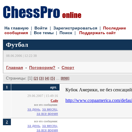
На главную
| 
Войти
| 
Зарегистрироваться
| 
Последние
сообщения
| 
Все темы
| 
Поиск
| 
Поддержать сайт
Футбол
08.06.2006 | 12:22:38
- 
- 
Главная
Поговорим?
Спорт
Страницы: [1]
... 
[2]
[3]
[4]
[5]
[898]
1
арт.
Кубок Америки, не без сенсаций
29.06.2007 | 15:49:16
http://www.copaamerica.com/defau
Сайт
все его сообщения:
за день,
за месяц,
за все время
2
все его сообщения:
за день,
за месяц,
за все время