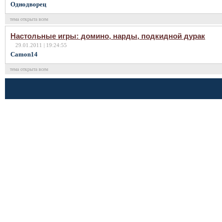
Однодворец
тема открыта всем
Настольные игры: домино, нарды, подкидной дурак
29.01.2011 | 19:24:55
Camon14
тема открыта всем