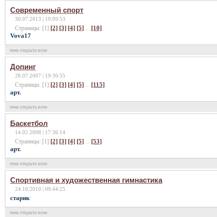
Современный спорт
30.07.2013 | 19:09:53
[2]
[3]
[4]
[5]
[10]
Страницы: [1]
...
Vova17
тема открыта всем
Допинг
28.07.2007 | 19:30:55
[2]
[3]
[4]
[5]
[115]
Страницы: [1]
...
арт.
тема открыта всем
Баскетбол
14.02.2008 | 17:36:14
[2]
[3]
[4]
[5]
[53]
Страницы: [1]
...
арт.
тема открыта всем
Спортивная и художественная гимнастика
24.10.2010 | 09:44:25
cтарик
тема открыта всем