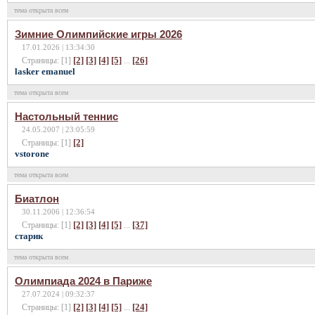
тема открыта всем
Зимние Олимпийские игры 2026
17.01.2026 | 13:34:30
[2]
[3]
[4]
[5]
[26]
Страницы: [1]
...
lasker emanuel
тема открыта всем
Настольный теннис
24.05.2007 | 23:05:59
[2]
Страницы: [1]
vstorone
тема открыта всем
Биатлон
30.11.2006 | 12:36:54
[2]
[3]
[4]
[5]
[37]
Страницы: [1]
...
старик
тема открыта всем
Олимпиада 2024 в Париже
27.07.2024 | 09:32:37
[2]
[3]
[4]
[5]
[24]
Страницы: [1]
...