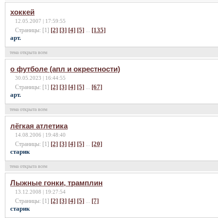
хоккей
12.05.2007 | 17:59:55
[2]
[3]
[4]
[5]
[135]
Страницы: [1]
...
арт.
тема открыта всем
о футболе (апл и окрестности)
30.05.2023 | 16:44:55
[2]
[3]
[4]
[5]
[67]
Страницы: [1]
...
арт.
тема открыта всем
лёгкая атлетика
14.08.2006 | 19:48:40
[2]
[3]
[4]
[5]
[20]
Страницы: [1]
...
старик
тема открыта всем
Лыжные гонки, трамплин
13.12.2008 | 19:27:54
[2]
[3]
[4]
[5]
[7]
Страницы: [1]
...
cтарик