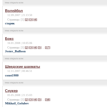
тема открыта всем
Волейбол
12.09.2007 | 21:13:50
[2]
[3]
[4]
Страницы: [1]
cтарик
тема открыта всем
Бокс
16.01.2008 | 10:05:06
[2]
[3]
[4]
[5]
[37]
Страницы: [1]
...
Jester_Buffoon
тема открыта всем
Шведские шахматы
12.11.2007 | 00:46:51
const1980
тема открыта всем
Снукер
05.05.2008 | 21:15:03
[2]
[3]
[4]
[5]
[38]
Страницы: [1]
...
Mikhail_Golubev