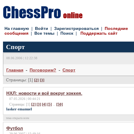
На главную
|
Войти
|
Зарегистрироваться
|
Последние
сообщения
|
Все темы
|
Поиск
|
Поддержать сайт
Спорт
08.06.2006 | 12:22:38
-
-
Главная
Поговорим?
Спорт
Страницы: [1]
[2]
[3]
НХЛ: новости и всё вокруг хоккея.
07.05.2026 | 00:44:21
[2]
[3]
[4]
[5]
[50]
Страницы: [1]
...
lasker emanuel
тема открыта всем
Футбол
29.06.2007 | 15:49:16