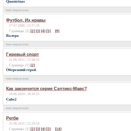
Quantrinas
тема открыта всем
Футбол. Их нравы
27.07.2006 | 12:57:28
[2]
[3]
[4]
[5]
[9]
Страницы: [1]
...
Валера
тема открыта всем
Гиревый спорт
21.06.2011 | 13:58:35
[2]
Страницы: [1]
Обережний герой
тема открыта всем
Как закончится серия Сэлтикс-Мавс?
16.06.2024 | 18:34:25
Cube2
тема открыта всем
Регби
31.08.2011 | 22:29:14
[2]
[3]
[4]
[5]
[14]
Страницы: [1]
...