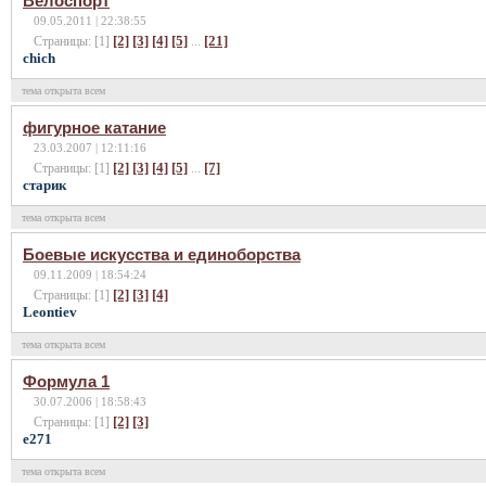
Велоспорт
09.05.2011 | 22:38:55
[2]
[3]
[4]
[5]
[21]
Страницы: [1]
...
chich
тема открыта всем
фигурное катание
23.03.2007 | 12:11:16
[2]
[3]
[4]
[5]
[7]
Страницы: [1]
...
cтарик
тема открыта всем
Боевые искусства и единоборства
09.11.2009 | 18:54:24
[2]
[3]
[4]
Страницы: [1]
Leontiev
тема открыта всем
Формула 1
30.07.2006 | 18:58:43
[2]
[3]
Страницы: [1]
e271
тема открыта всем