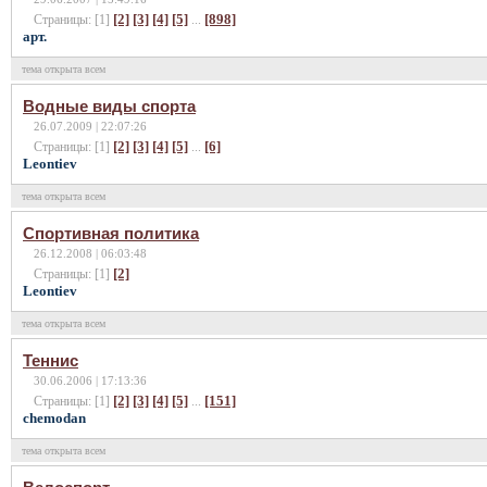
[2]
[3]
[4]
[5]
[898]
Страницы: [1]
...
арт.
тема открыта всем
Водные виды спорта
26.07.2009 | 22:07:26
[2]
[3]
[4]
[5]
[6]
Страницы: [1]
...
Leontiev
тема открыта всем
Спортивная политика
26.12.2008 | 06:03:48
[2]
Страницы: [1]
Leontiev
тема открыта всем
Теннис
30.06.2006 | 17:13:36
[2]
[3]
[4]
[5]
[151]
Страницы: [1]
...
chemodan
тема открыта всем