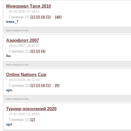
Мемориал Таля 2010
03.10.2010 | 17:18:15
[2]
[3]
[4]
[5]
[40]
Страницы: [1]
...
tema_7
тема открыта всем
Аэрофлот 2007
24.02.2007 | 20:42:27
[2]
[3]
[4]
Страницы: [1]
fso
тема открыта всем
Online Nations Cup
04.03.2020 | 01:11:16
[2]
[3]
[4]
[5]
[9]
Страницы: [1]
...
арт.
тема открыта всем
Турнир поколений 2020
17.02.2020 | 21:49:43
[2]
Страницы: [1]
арт.