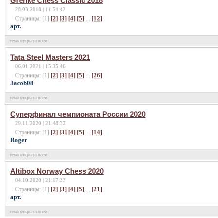
Grenke Chess Classic 2018
28.03.2018 | 11:54:42
[2]
[3]
[4]
[5]
[12]
Страницы: [1]
...
арт.
тема открыта всем
Tata Steel Masters 2021
06.01.2021 | 15:35:46
[2]
[3]
[4]
[5]
[26]
Страницы: [1]
...
Jacob08
тема открыта всем
Суперфинал чемпионата России 2020
29.11.2020 | 21:48:32
[2]
[3]
[4]
[5]
[14]
Страницы: [1]
...
Roger
тема открыта всем
Altibox Norway Chess 2020
04.10.2020 | 21:17:33
[2]
[3]
[4]
[5]
[21]
Страницы: [1]
...
арт.
тема открыта всем