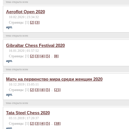
тема открыта всем
Aeroflot Open 2020
10.02.2020 | 23:34:32
[2]
[3]
Страницы: [1]
арт.
тема открыта всем
Gibraltar Chess Festival 2020
16.01.2020 | 01:57:52
[2]
[3]
[4]
[5]
[8]
Страницы: [1]
...
арт.
тема открыта всем
Матч на первенство мира среди женщин 2020
10.12.2019 | 15:05:11
[2]
[3]
[4]
[5]
[25]
Страницы: [1]
...
арт.
тема открыта всем
Tata Steel Chess 2020
03.11.2019 | 17:20:37
[2]
[3]
[4]
[5]
[38]
Страницы: [1]
...
арт.