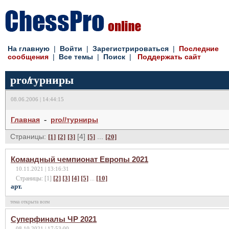
На главную
|
Войти
|
Зарегистрироваться
|
Последние
сообщения
|
Все темы
|
Поиск
|
Поддержать сайт
pro
//
турниры
08.06.2006 | 14:44:15
-
Главная
pro//турниры
Страницы:
[4]
...
[1]
[2]
[3]
[5]
[20]
Командный чемпионат Европы 2021
10.11.2021 | 13:16:31
[2]
[3]
[4]
[5]
[10]
Страницы: [1]
...
арт.
тема открыта всем
Суперфиналы ЧР 2021
08.10.2021 | 17:53:00