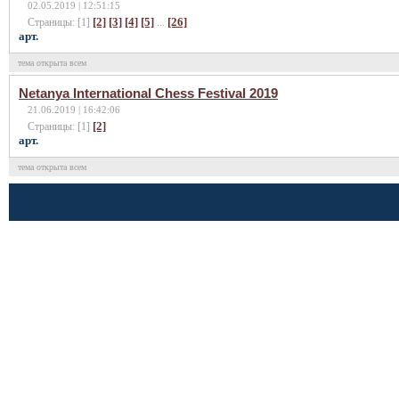
02.05.2019 | 12:51:15
[2]
[3]
[4]
[5]
[26]
Страницы: [1]
...
арт.
тема открыта всем
Netanya International Chess Festival 2019
21.06.2019 | 16:42:06
[2]
Страницы: [1]
арт.
тема открыта всем