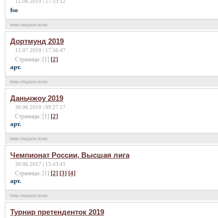
12.08.2019 | 17:33:12
fso
тема открыта всем
Дортмунд 2019
12.07.2019 | 17:56:47
[2]
Страницы: [1]
арт.
тема открыта всем
Даньчжоу 2019
30.06.2019 | 09:27:17
[2]
Страницы: [1]
арт.
тема открыта всем
Чемпионат России, Высшая лига
30.06.2017 | 15:43:41
[2]
[3]
[4]
Страницы: [1]
арт.
тема открыта всем
Турнир претенденток 2019