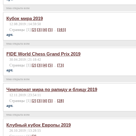
тема открыта всем
Кубок мира 2019
12.08.2019 | 14:59:50
[2]
[3]
[4]
[5]
[103]
Страницы: [1]
...
арт.
тема открыта всем
FIDE World Chess Grand Prix 2019
30.04.2019 | 21:18:42
[2]
[3]
[4]
[5]
[73]
Страницы: [1]
...
арт.
тема открыта всем
Чемпионат мира по рапиду и блицу 2019
12.11.2019 | 23:54:11
[2]
[3]
[4]
[5]
[28]
Страницы: [1]
...
арт.
тема открыта всем
Клубный кубок Европы 2019
26.10.2019 | 13:28:55