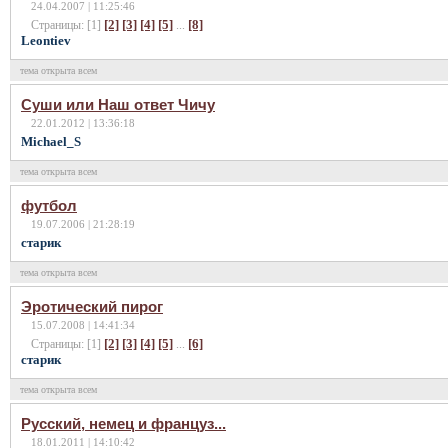
24.04.2007 | 11:25:46
[2]
[3]
[4]
[5]
[8]
Страницы: [1]
...
Leontiev
тема открыта всем
Суши или Наш ответ Чичу
22.01.2012 | 13:36:18
Michael_S
тема открыта всем
футбол
19.07.2006 | 21:28:19
старик
тема открыта всем
Эротический пирог
15.07.2008 | 14:41:34
[2]
[3]
[4]
[5]
[6]
Страницы: [1]
...
cтарик
тема открыта всем
Русский, немец и француз...
18.01.2011 | 14:10:42