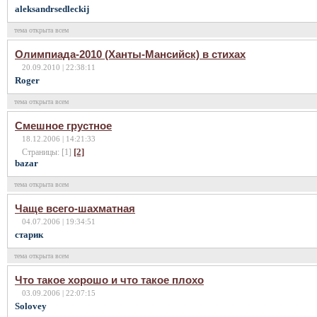
aleksandrsedleckij
тема открыта всем
Олимпиада-2010 (Ханты-Мансийск) в стихах
20.09.2010 | 22:38:11
Roger
тема открыта всем
Смешное грустное
18.12.2006 | 14:21:33
[2]
Страницы: [1]
bazar
тема открыта всем
Чаще всего-шахматная
04.07.2006 | 19:34:51
старик
тема открыта всем
Что такое хорошо и что такое плохо
03.09.2006 | 22:07:15
Solovey