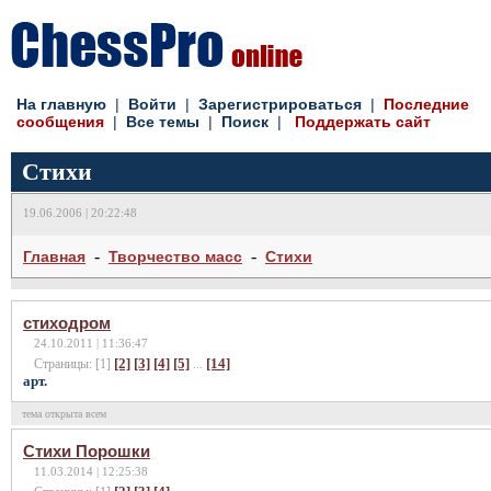
На главную
|
Войти
|
Зарегистрироваться
|
Последние
сообщения
|
Все темы
|
Поиск
|
Поддержать сайт
Стихи
19.06.2006 | 20:22:48
-
-
Главная
Творчество масс
Стихи
стиходром
24.10.2011 | 11:36:47
[2]
[3]
[4]
[5]
[14]
Страницы: [1]
...
арт.
тема открыта всем
Стихи Порошки
11.03.2014 | 12:25:38