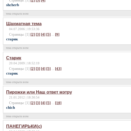
[2]
[3]
[4]
Страницы: [1]
shcherb
тема открыта всем
Шахматная тема
04.07.2006 | 19:53:36
[2]
[3]
[4]
[5]
[9]
Страницы: [1]
...
старик
тема открыта всем
Старик
20.04.2009 | 18:52:19
[2]
[3]
[4]
[5]
[43]
Страницы: [1]
...
cтарик
тема открыта всем
Пирожки или Наш ответ мэтру
21.01.2012 | 18:30:54
[2]
[3]
[4]
[5]
[10]
Страницы: [1]
...
chich
тема открыта всем
ПАНЕГИРЬКИ(с)