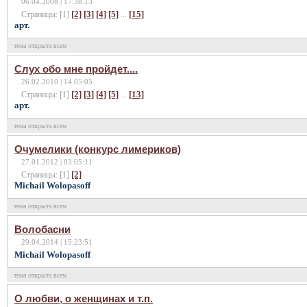
06.04.2008 | 17:38:13
[2]
[3]
[4]
[5]
[15]
Страницы: [1]
...
арт.
тема открыта всем
Слух обо мне пройдет....
26.02.2010 | 14:05:05
[2]
[3]
[4]
[5]
[13]
Страницы: [1]
...
арт.
тема открыта всем
Очумелики (конкурс лимериков)
27.01.2012 | 03:05:11
[2]
Страницы: [1]
Michail Wolopasoff
тема открыта всем
Волобасни
29.04.2014 | 15:23:51
Michail Wolopasoff
тема открыта всем
О любви, о женщинах и т.п.